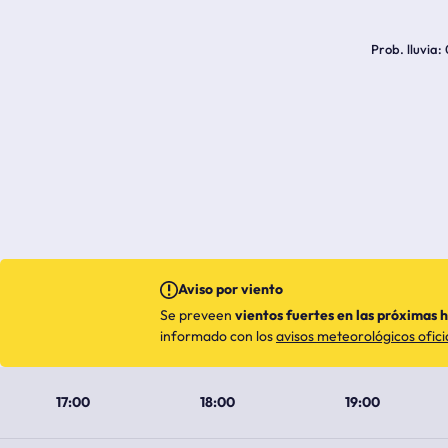
Prob. lluvia
Aviso por viento
Se preveen
vientos fuertes en las próximas 
informado con los
avisos meteorológicos ofici
17:00
18:00
19:00