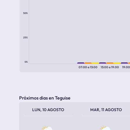
50%
25%
0%
07:00
a
13:00
13:00
a
19:00
19:0
Próximos dias en Teguise
TEMPERATURA MÁXIMA
TEMPERATURA MÍNIMA
TEMPERATURA MÁXIMA
TEMPERATURA MÍNIMA
LUN, 10 AGOSTO
MAR, 11 AGOSTO