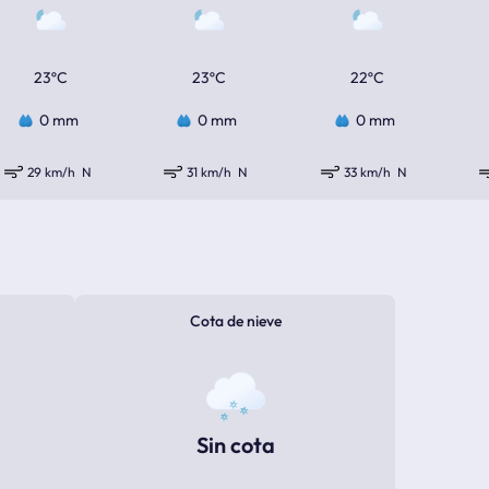
23ºC
23ºC
22ºC
0 mm
0 mm
0 mm
29 km/h
N
31 km/h
N
33 km/h
N
Cota de nieve
Sin cota