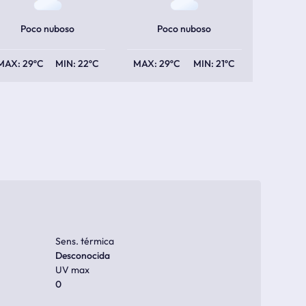
Poco nuboso
Poco nuboso
29ºC
22ºC
29ºC
21ºC
Sens. térmica
Desconocida
UV max
0