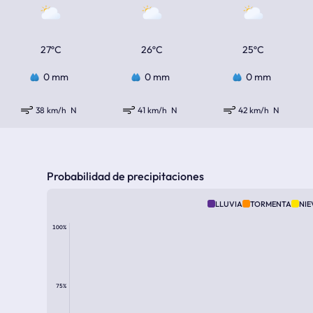
27ºC
26ºC
25ºC
0 mm
0 mm
0 mm
38 km/h
N
41 km/h
N
42 km/h
N
Probabilidad de precipitaciones
LLUVIA
TORMENTA
NIE
100%
75%