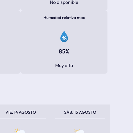
No disponible
Humedad relativa max
85%
Muy alta
PERATURA MÁXIMA
PERATURA MÍNIMA
TEMPERATURA MÁXIMA
TEMPERATURA MÍNIMA
VIE, 14 AGOSTO
SÁB, 15 AGOSTO