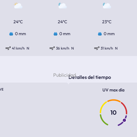
24ºC
24ºC
23ºC
0 mm
0 mm
0 mm
41 km/h
N
36 km/h
N
31 km/h
N
Detalles del tiempo
VE
UV max día
10