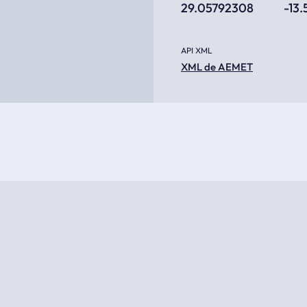
29.05792308
-13
API XML
XML de AEMET