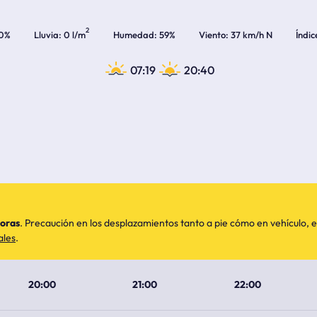
2
0%
Lluvia
0 l/m
Humedad
59%
Viento
37 km/h N
Índic
07:19
20:40
horas
. Precaución en los desplazamientos tanto a pie cómo en vehículo
ales
.
20:00
21:00
22:00