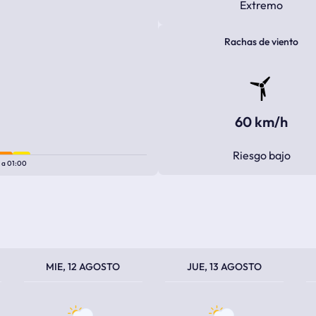
Extremo
Rachas de viento
60 km/h
Riesgo bajo
0
a
01:00
TEMPERATURA MÁXIMA
TEMPERATURA MÍNIMA
TEMPERATURA MÁXIMA
TEMPERATURA MÍNIMA
TEM
TEM
MIE, 12 AGOSTO
JUE, 13 AGOSTO