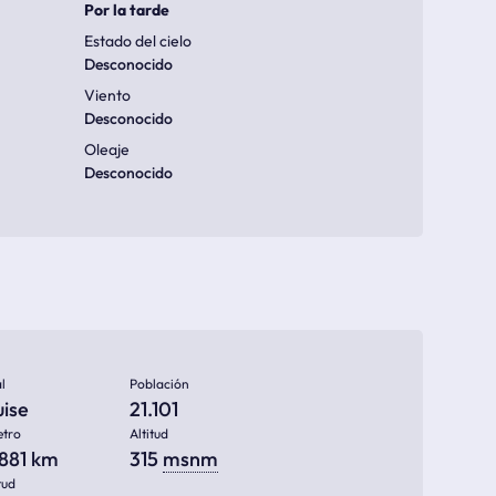
Por la tarde
Estado del cielo
Desconocido
Viento
Desconocido
Oleaje
Desconocido
l
Población
uise
21.101
etro
Altitud
.881 km
315
msnm
tud