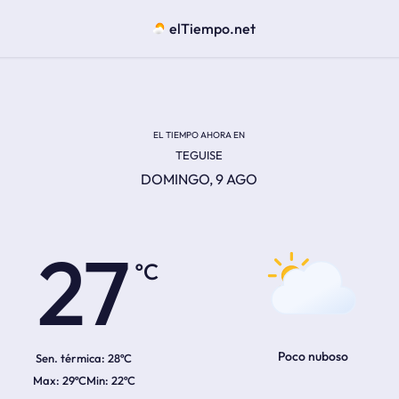
elTiempo.net
EL TIEMPO AHORA EN
TEGUISE
DOMINGO, 9 AGO
ºC
27
Poco nuboso
Sen. térmica:
28ºC
29ºC
22ºC