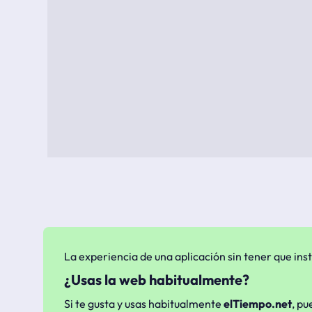
La experiencia de una aplicación sin tener que inst
¿Usas la web habitualmente?
Si te gusta y usas habitualmente
elTiempo.net
, pu