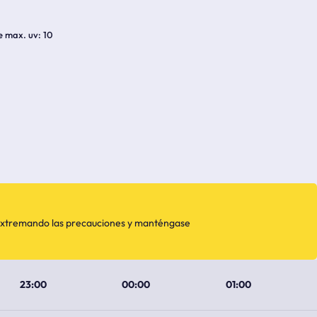
e max. uv
10
, extremando las precauciones y manténgase
23:00
00:00
01:00