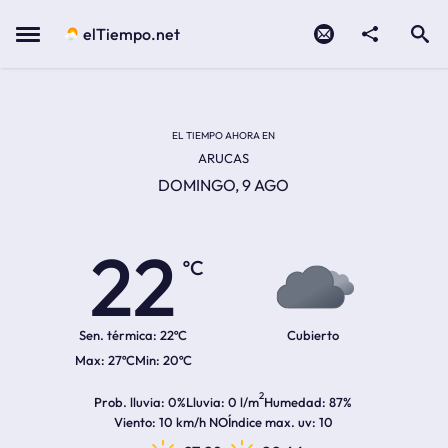
Contacto
compartir
Open search
Menu
elTiempo.net
Temperatura actual:
Temperatura máxima:
Temperatura mínima:
Hora de amanecer
Hora de anochecer
EL TIEMPO AHORA EN
ARUCAS
DOMINGO, 9 AGO
22
ºC
Sen. térmica:
22ºC
Cubierto
27ºC
20ºC
2
Prob. lluvia
0%
Lluvia
0 l/m
Humedad
87%
Viento
10 km/h NO
Índice max. uv
10