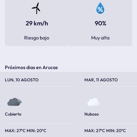
29 km/h
90%
Riesgo bajo
Muy alta
Próximos dias en Arucas
TEMPERATURA MÁXIMA
TEMPERATURA MÍNIMA
TEMPERATURA MÁXIMA
TEMPERATURA MÍNIMA
LUN, 10 AGOSTO
MAR, 11 AGOSTO
Cubierto
Nuboso
27ºC
20ºC
27ºC
20ºC