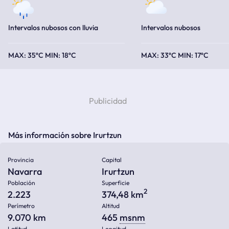
Intervalos nubosos con lluvia
Intervalos nubosos
35ºC
18ºC
33ºC
17ºC
Más información sobre Irurtzun
Provincia
Capital
Navarra
Irurtzun
Población
Superficie
2
2.223
374,48 km
Perímetro
Altitud
9.070 km
465
msnm
Latitud
Longitud