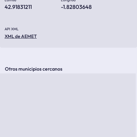
42.91831211
-1.82803648
API XML
XML de AEMET
Otros municipios cercanos