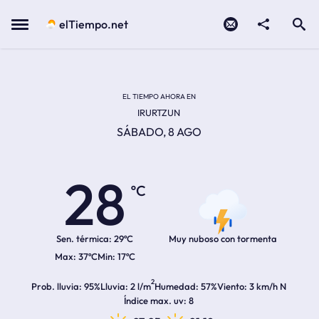
Contacto
compartir
Open search
Menu
elTiempo.net
Temperatura actual:
Temperatura máxima:
Temperatura mínima:
Hora de amanecer
Hora de anochecer
EL TIEMPO AHORA EN
IRURTZUN
SÁBADO, 8 AGO
28
ºC
Sen. térmica:
29ºC
Muy nuboso con tormenta
37ºC
17ºC
2
Prob. lluvia
95%
Lluvia
2 l/m
Humedad
57%
Viento
3 km/h N
Índice max. uv
8