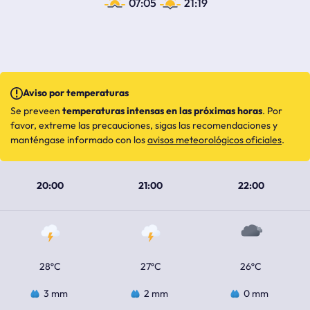
07:05
21:19
Aviso por temperaturas
Se preveen
temperaturas intensas en las próximas horas
. Por
favor, extreme las precauciones, sigas las recomendaciones y
manténgase informado con los
avisos meteorológicos oficiales
.
20:00
21:00
22:00
28ºC
27ºC
26ºC
3 mm
2 mm
0 mm