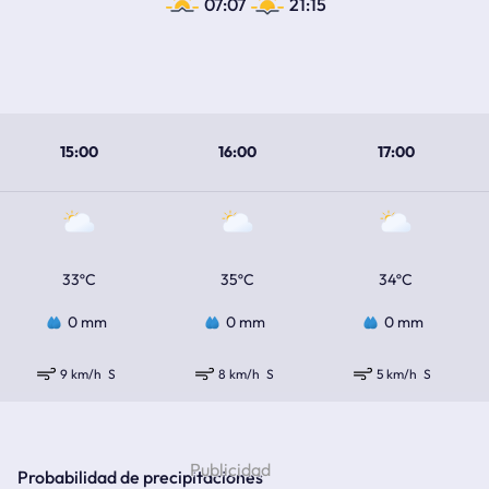
07:07
21:15
15:00
16:00
17:00
33ºC
35ºC
34ºC
0 mm
0 mm
0 mm
9 km/h
S
8 km/h
S
5 km/h
S
Probabilidad de precipitaciones