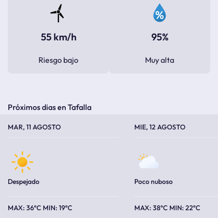
55 km/h
95%
Riesgo bajo
Muy alta
Próximos dias en Tafalla
TEMPERATURA MÁXIMA
TEMPERATURA MÍNIMA
TEMPERATURA MÁXIMA
TEMPERATURA MÍNIMA
MAR, 11 AGOSTO
MIE, 12 AGOSTO
Despejado
Poco nuboso
36ºC
19ºC
38ºC
22ºC