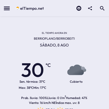
Contacto
compartir
Open search
Menu
elTiempo.net
Temperatura actual:
Temperatura máxima:
Temperatura mínima:
Hora de amanecer
Hora de anochecer
EL TIEMPO AHORA EN
BERRIOPLANO/BERRIOBEITI
SÁBADO, 8 AGO
30
ºC
Sen. térmica:
31ºC
Cubierto
38ºC
17ºC
2
Prob. lluvia
100%
Lluvia
0 l/m
Humedad
47%
Viento
16 km/h NE
Índice max. uv
8