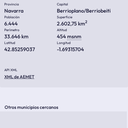
Provincia
Capital
Navarra
Berrioplano/Berriobeiti
Población
Superficie
2
6.444
2.602,75 km
Perímetro
Altitud
33.646 km
454
msnm
Latitud
Longitud
42.85259037
-1.69315704
API XML
XML de AEMET
Otros municipios cercanos