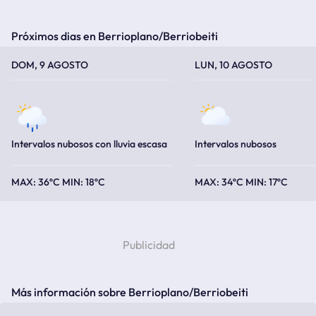
Próximos dias en Berrioplano/Berriobeiti
TEMPERATURA MÁXIMA
TEMPERATURA MÍNIMA
TEMPERATURA MÁXIMA
TEMPERATURA MÍNIMA
DOM, 9 AGOSTO
LUN, 10 AGOSTO
Intervalos nubosos con lluvia escasa
Intervalos nubosos
36ºC
18ºC
34ºC
17ºC
Más información sobre Berrioplano/Berriobeiti