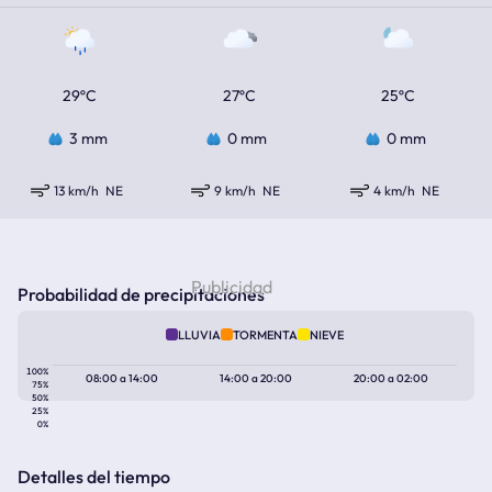
29ºC
27ºC
25ºC
3 mm
0 mm
0 mm
13 km/h
NE
9 km/h
NE
4 km/h
NE
Probabilidad de precipitaciones
LLUVIA
TORMENTA
NIEVE
100%
08:00
a
14:00
14:00
a
20:00
20:00
a
02:00
75%
50%
25%
0%
Detalles del tiempo