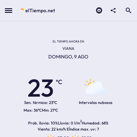
Contacto
compartir
Open search
Menu
elTiempo.net
Temperatura actual:
Temperatura máxima:
Temperatura mínima:
Hora de amanecer
Hora de anochecer
EL TIEMPO AHORA EN
VIANA
DOMINGO, 9 AGO
23
ºC
Sen. térmica:
23ºC
Intervalos nubosos
36ºC
21ºC
2
Prob. lluvia
10%
Lluvia
0 l/m
Humedad
68%
Viento
22 km/h E
Índice max. uv
7