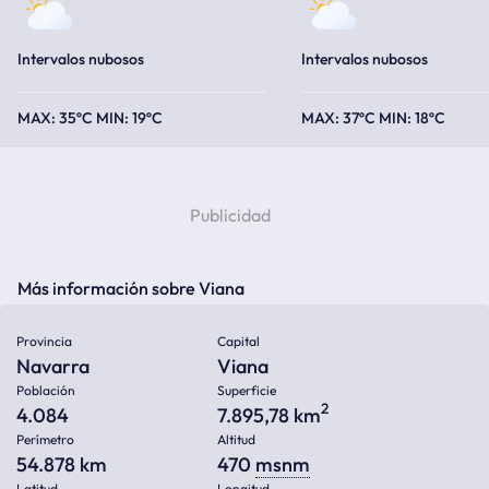
Intervalos nubosos
Intervalos nubosos
35ºC
19ºC
37ºC
18ºC
Más información sobre Viana
Provincia
Capital
Navarra
Viana
Población
Superficie
2
4.084
7.895,78 km
Perímetro
Altitud
54.878 km
470
msnm
Latitud
Longitud