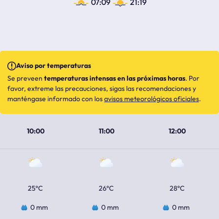
07:09
21:19
Aviso por temperaturas
Se preveen
temperaturas intensas en las próximas horas
. Por
favor, extreme las precauciones, sigas las recomendaciones y
manténgase informado con los
avisos meteorológicos oficiales
.
10:00
11:00
12:00
25ºC
26ºC
28ºC
0 mm
0 mm
0 mm