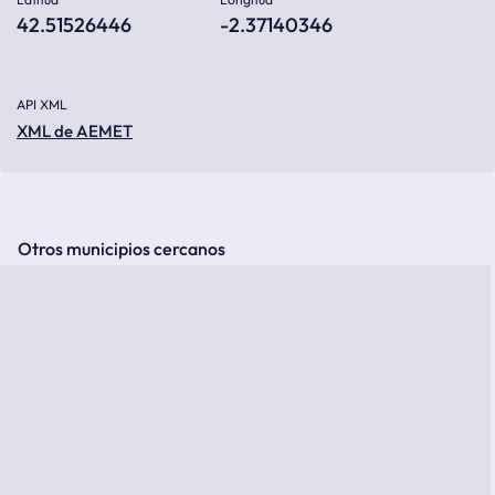
42.51526446
-2.37140346
API XML
XML de AEMET
Otros municipios cercanos