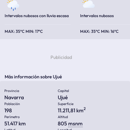
Intervalos nubosos con lluvia escasa
Intervalos nubosos
35ºC
17ºC
35ºC
16ºC
Más información sobre Ujué
Provincia
Capital
Navarra
Ujué
Población
Superficie
2
198
11.211,81 km
Perímetro
Altitud
51.417 km
805
msnm
Latitud
Longitud