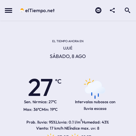
Contacto
compartir
Open search
Menu
elTiempo.net
Temperatura actual:
Temperatura máxima:
Temperatura mínima:
Hora de amanecer
Hora de anochecer
EL TIEMPO AHORA EN
UJUÉ
SÁBADO, 8 AGO
27
ºC
Sen. térmica:
27ºC
Intervalos nubosos con
lluvia escasa
36ºC
19ºC
2
Prob. lluvia
95%
Lluvia
0.1 l/m
Humedad
43%
Viento
17 km/h NE
Índice max. uv
8