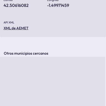
42.50616082
-1.49971459
API XML
XML de AEMET
Otros municipios cercanos