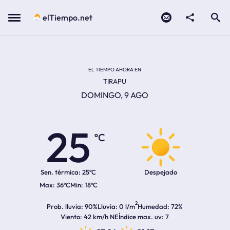
Contacto
compartir
Open search
Menu
elTiempo.net
Temperatura actual:
Temperatura máxima:
Temperatura mínima:
Hora de amanecer
Hora de anochecer
EL TIEMPO AHORA EN
TIRAPU
DOMINGO, 9 AGO
25
ºC
Sen. térmica:
25ºC
Despejado
36ºC
18ºC
2
Prob. lluvia
90%
Lluvia
0 l/m
Humedad
72%
Viento
42 km/h NE
Índice max. uv
7