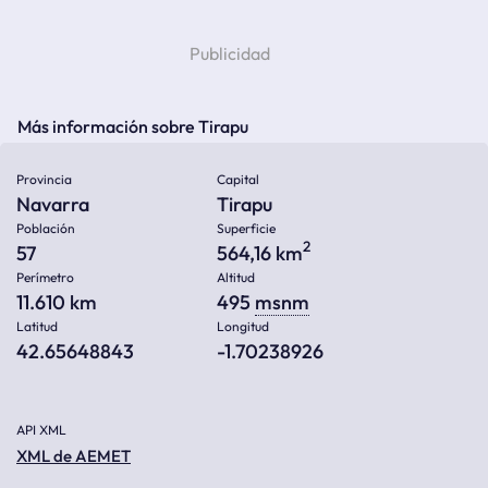
Más información sobre Tirapu
Provincia
Capital
Navarra
Tirapu
Población
Superficie
2
57
564,16 km
Perímetro
Altitud
11.610 km
495
msnm
Latitud
Longitud
42.65648843
-1.70238926
API XML
XML de AEMET