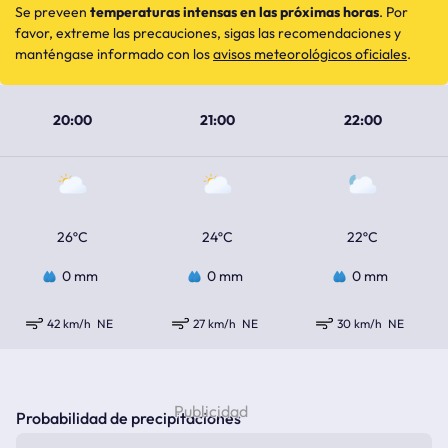
Se preveen
temperaturas intensas en las próximas horas
. Por
favor, extreme las precauciones, sigas las recomendaciones y
manténgase informado con los
avisos meteorológicos oficiales
.
20:00
21:00
22:00
26ºC
24ºC
22ºC
0 mm
0 mm
0 mm
42 km/h
NE
27 km/h
NE
30 km/h
NE
Probabilidad de precipitaciones