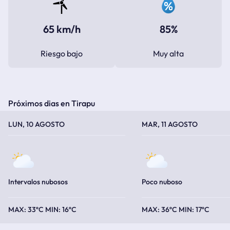
65 km/h
85%
Riesgo bajo
Muy alta
Próximos dias en Tirapu
TEMPERATURA MÁXIMA
TEMPERATURA MÍNIMA
TEMPERATURA MÁXIMA
TEMPERATURA MÍNIMA
LUN, 10 AGOSTO
MAR, 11 AGOSTO
Intervalos nubosos
Poco nuboso
33ºC
16ºC
36ºC
17ºC