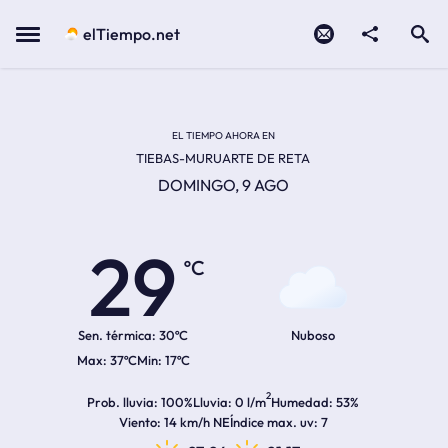
Contacto
compartir
Open search
Menu
elTiempo.net
Temperatura actual:
Temperatura máxima:
Temperatura mínima:
Hora de amanecer
Hora de anochecer
EL TIEMPO AHORA EN
TIEBAS-MURUARTE DE RETA
DOMINGO, 9 AGO
29
ºC
Sen. térmica:
30ºC
Nuboso
37ºC
17ºC
2
Prob. lluvia
100%
Lluvia
0 l/m
Humedad
53%
Viento
14 km/h NE
Índice max. uv
7