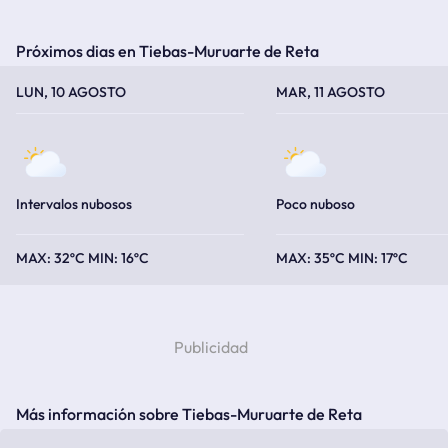
Próximos dias en Tiebas-Muruarte de Reta
TEMPERATURA MÁXIMA
TEMPERATURA MÍNIMA
TEMPERATURA MÁXIMA
TEMPERATURA MÍNIMA
LUN, 10 AGOSTO
MAR, 11 AGOSTO
Intervalos nubosos
Poco nuboso
32ºC
16ºC
35ºC
17ºC
Más información sobre Tiebas-Muruarte de Reta