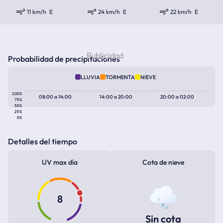
11 km/h
E
24 km/h
E
22 km/h
E
Probabilidad de precipitaciones
LLUVIA
TORMENTA
NIEVE
100%
08:00
a
14:00
14:00
a
20:00
20:00
a
02:00
75%
50%
25%
0%
Detalles del tiempo
UV max día
Cota de nieve
8
Sin cota