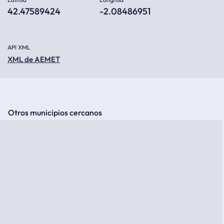
42.47589424
-2.08486951
API XML
XML de AEMET
Otros municipios cercanos