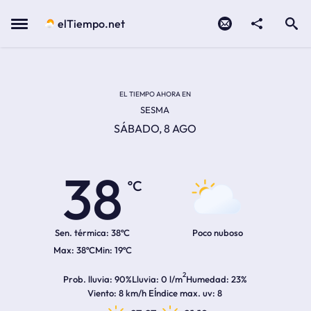
Contacto
compartir
Open search
Menu
elTiempo.net
Temperatura actual:
Temperatura máxima:
Temperatura mínima:
Hora de amanecer
Hora de anochecer
EL TIEMPO AHORA EN
SESMA
SÁBADO, 8 AGO
38
ºC
Sen. térmica:
38ºC
Poco nuboso
38ºC
19ºC
2
Prob. lluvia
90%
Lluvia
0 l/m
Humedad
23%
Viento
8 km/h E
Índice max. uv
8