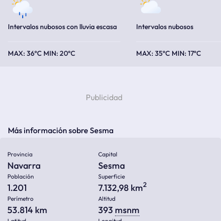
Intervalos nubosos con lluvia escasa
Intervalos nubosos
36ºC
20ºC
35ºC
17ºC
Más información sobre Sesma
Provincia
Capital
Navarra
Sesma
Población
Superficie
2
1.201
7.132,98 km
Perímetro
Altitud
53.814 km
393
msnm
Latitud
Longitud