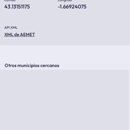
43.13151175
-1.66924075
API XML
XML de AEMET
Otros municipios cercanos