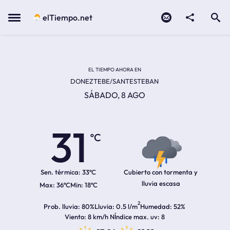
Contacto
compartir
Open search
Menu
elTiempo.net
Temperatura actual:
Temperatura máxima:
Temperatura mínima:
Hora de amanecer
Hora de anochecer
EL TIEMPO AHORA EN
DONEZTEBE/SANTESTEBAN
SÁBADO, 8 AGO
31
ºC
Sen. térmica:
33ºC
Cubierto con tormenta y
lluvia escasa
36ºC
18ºC
2
Prob. lluvia
80%
Lluvia
0.5 l/m
Humedad
52%
Viento
8 km/h N
Índice max. uv
8