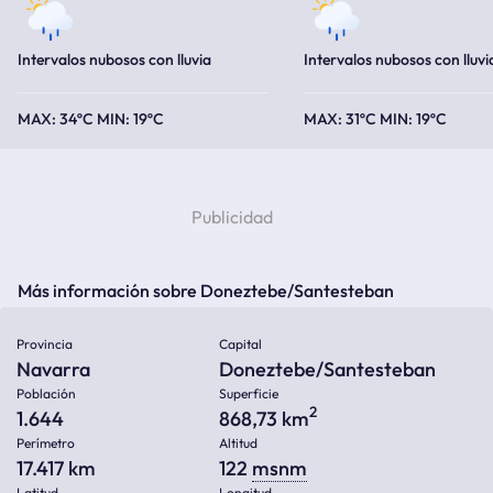
Intervalos nubosos con lluvia
Intervalos nubosos con lluvi
34ºC
19ºC
31ºC
19ºC
Más información sobre Doneztebe/Santesteban
Provincia
Capital
Navarra
Doneztebe/Santesteban
Población
Superficie
2
1.644
868,73 km
Perímetro
Altitud
17.417 km
122
msnm
Latitud
Longitud