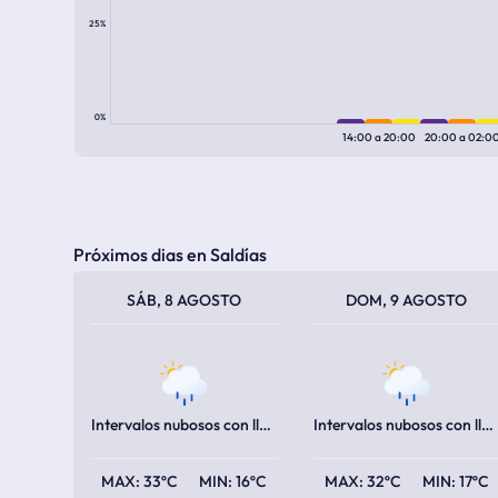
25%
0%
14:00
a
20:00
20:00
a
02:0
Próximos dias en Saldías
TEMPERATURA MÁXIMA
TEMPERATURA MÍNIMA
TEMPERATURA MÁXIMA
TEMPERATURA MÍNIMA
SÁB, 8 AGOSTO
DOM, 9 AGOSTO
Intervalos nubosos con lluvia
Intervalos nubosos con lluvia
33ºC
16ºC
32ºC
17ºC