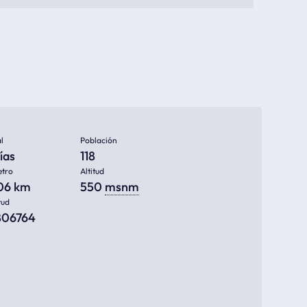
l
Población
ías
118
etro
Altitud
906 km
550
msnm
tud
7806764