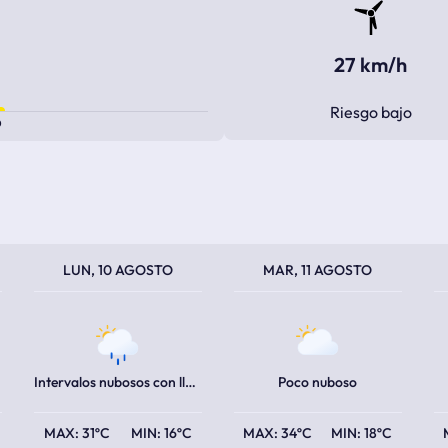
27 km/h
Riesgo bajo
0
TEMPERATURA MÁXIMA
TEMPERATURA MÍNIMA
TEMPERATURA MÁXIMA
TEMPERATURA MÍNIMA
TEM
TEM
LUN, 10 AGOSTO
MAR, 11 AGOSTO
Intervalos nubosos con lluvia escasa
Poco nuboso
31ºC
16ºC
34ºC
18ºC