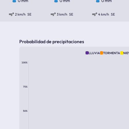
0 mm
0 mm
0 mm
2 km/h
SE
3 km/h
SE
4 km/h
SE
Probabilidad de precipitaciones
LLUVIA
TORMENTA
NIE
100%
75%
50%