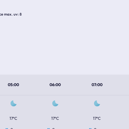
ice max. uv
8
05:00
06:00
07:00
17ºC
17ºC
17ºC