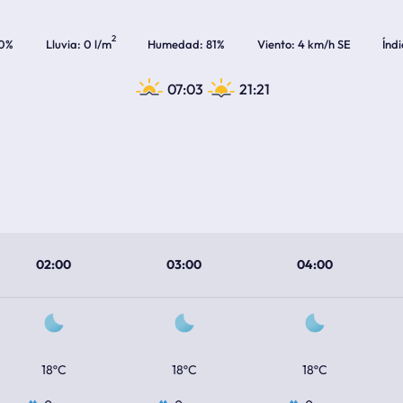
2
0%
Lluvia
0 l/m
Humedad
81%
Viento
4 km/h SE
Índ
07:03
21:21
02:00
03:00
04:00
18ºC
18ºC
18ºC