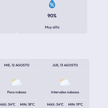
90%
Muy alta
PERATURA MÁXIMA
PERATURA MÍNIMA
TEMPERATURA MÁXIMA
TEMPERATURA MÍNIMA
MIE, 12 AGOSTO
JUE, 13 AGOSTO
Poco nuboso
Intervalos nubosos
34ºC
18ºC
34ºC
19ºC