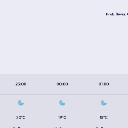
Prob. lluvia
23:00
00:00
01:00
20ºC
19ºC
18ºC