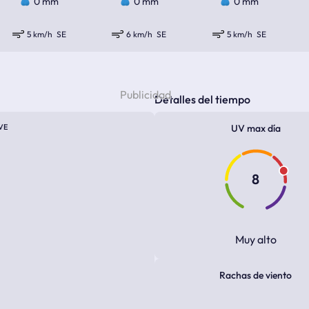
0 mm
0 mm
0 mm
5 km/h
SE
6 km/h
SE
5 km/h
SE
Detalles del tiempo
VE
UV max día
8
Muy alto
Rachas de viento