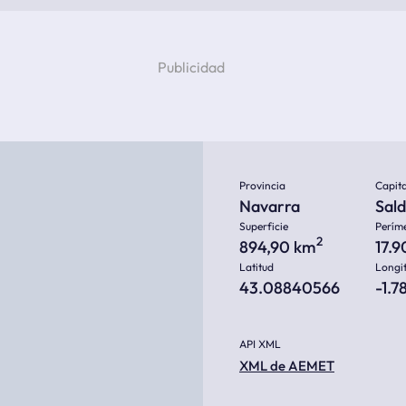
Provincia
Capita
Navarra
Sald
Superficie
Perím
2
894,90 km
17.
Latitud
Longi
43.08840566
-1.
API XML
XML de AEMET