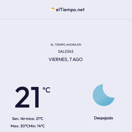
elTiempo.net
EL TIEMPO AHORA EN
SALDÍAS
VIERNES, 7 AGO
ºC
21
Despejado
Sen. térmica:
21ºC
30ºC
14ºC