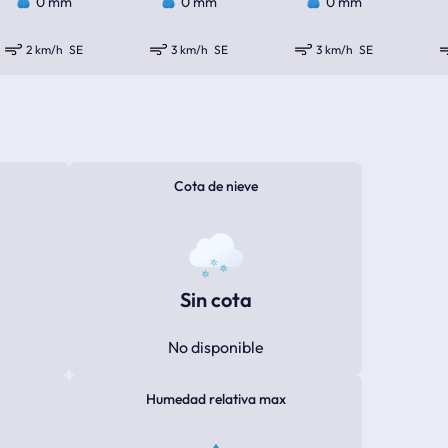
0 mm
0 mm
0 mm
2 km/h
SE
3 km/h
SE
3 km/h
SE
Cota de nieve
Sin cota
No disponible
Humedad relativa max