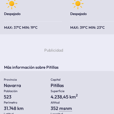
Despejado
Despejado
37ºC
19ºC
39ºC
23ºC
Más información sobre Pitillas
Provincia
Capital
Navarra
Pitillas
Población
Superficie
2
523
4.238,45 km
Perímetro
Altitud
31.748 km
352
msnm
Latitud
Longitud