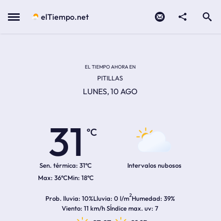
Contacto
compartir
Open search
Menu
elTiempo.net
Temperatura actual:
Temperatura máxima:
Temperatura mínima:
Hora de amanecer
Hora de anochecer
EL TIEMPO AHORA EN
PITILLAS
LUNES, 10 AGO
31
ºC
Sen. térmica:
31ºC
Intervalos nubosos
36ºC
18ºC
2
Prob. lluvia
10%
Lluvia
0 l/m
Humedad
39%
Viento
11 km/h S
Índice max. uv
7