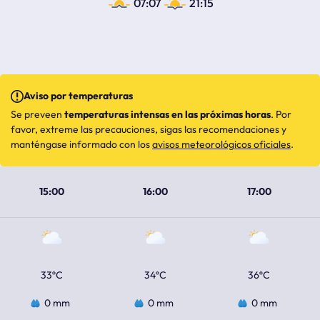
07:07
21:15
Aviso por temperaturas
Se preveen
temperaturas intensas en las próximas horas
. Por
favor, extreme las precauciones, sigas las recomendaciones y
manténgase informado con los
avisos meteorológicos oficiales
.
15:00
16:00
17:00
33ºC
34ºC
36ºC
0 mm
0 mm
0 mm