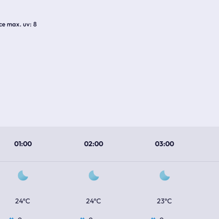
ice max. uv
8
01:00
02:00
03:00
24ºC
24ºC
23ºC