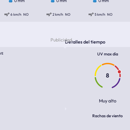
0 mm
0 mm
0 mm
6 km/h
NO
2 km/h
NO
5 km/h
NO
Detalles del tiempo
VE
UV max día
8
Muy alto
Rachas de viento