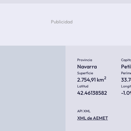
Provincia
Capita
Navarra
Peti
Superficie
Perím
2
2.754,91 km
33.
Latitud
Longi
42.46138582
-1.
API XML
XML de AEMET