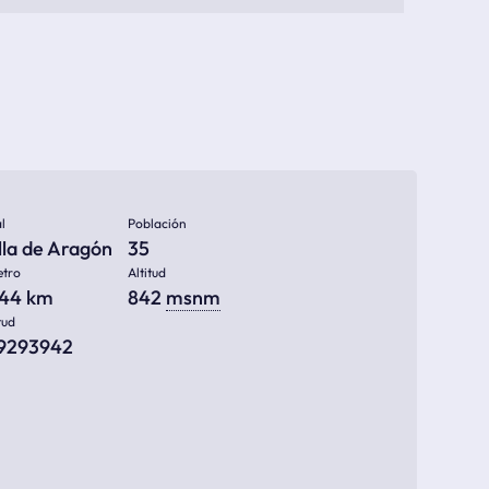
l
Población
lla de Aragón
35
etro
Altitud
744 km
842
msnm
tud
09293942