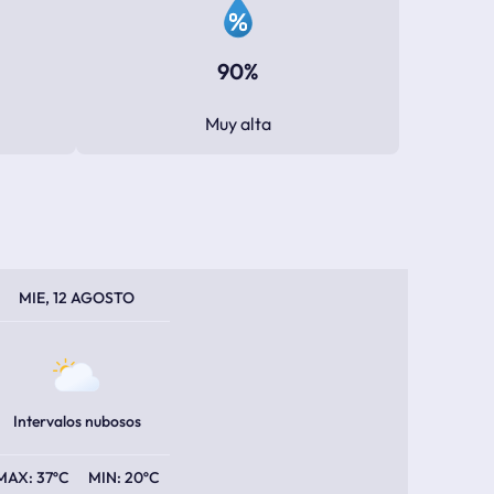
90%
Muy alta
PERATURA MÁXIMA
PERATURA MÍNIMA
MIE, 12 AGOSTO
Intervalos nubosos
37ºC
20ºC