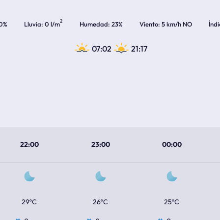
2
0%
Lluvia
0 l/m
Humedad
23%
Viento
5 km/h NO
Índ
07:02
21:17
22:00
23:00
00:00
29ºC
26ºC
25ºC