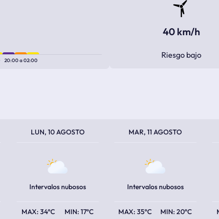
40 km/h
Riesgo bajo
0
20:00
a
02:00
TEMPERATURA MÁXIMA
TEMPERATURA MÍNIMA
TEMPERATURA MÁXIMA
TEMPERATURA MÍNIMA
TEM
TEM
LUN, 10 AGOSTO
MAR, 11 AGOSTO
Intervalos nubosos
Intervalos nubosos
34ºC
17ºC
35ºC
20ºC