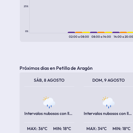
25%
0%
02:00
a
08:00
08:00
a
14:00
14:00
a
20:0
Próximos dias en Petilla de Aragón
TEMPERATURA MÁXIMA
TEMPERATURA MÍNIMA
TEMPERATURA MÁXIMA
TEMPERATURA MÍNIMA
SÁB, 8 AGOSTO
DOM, 9 AGOSTO
Intervalos nubosos con lluvia
Intervalos nubosos con lluvia
36ºC
18ºC
34ºC
18ºC