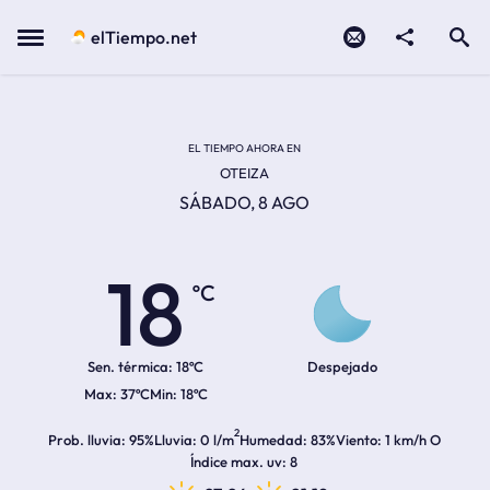
Contacto
compartir
Open search
Menu
elTiempo.net
Temperatura actual:
Temperatura máxima:
Temperatura mínima:
Hora de amanecer
Hora de anochecer
EL TIEMPO AHORA EN
OTEIZA
SÁBADO, 8 AGO
18
ºC
Sen. térmica:
18ºC
Despejado
37ºC
18ºC
2
Prob. lluvia
95%
Lluvia
0 l/m
Humedad
83%
Viento
1 km/h O
Índice max. uv
8