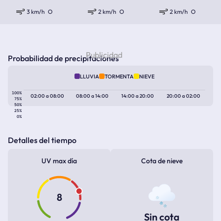
3 km/h
O
2 km/h
O
2 km/h
O
Probabilidad de precipitaciones
LLUVIA
TORMENTA
NIEVE
100%
02:00
a
08:00
08:00
a
14:00
14:00
a
20:00
20:00
a
02:00
75%
50%
25%
0%
Detalles del tiempo
UV max día
Cota de nieve
8
Sin cota