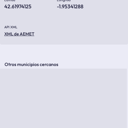
42.61974125
-1.95341288
API XML
XML de AEMET
Otros municipios cercanos