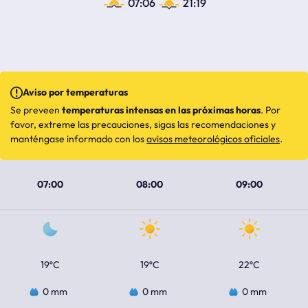
07:06
21:19
Aviso por temperaturas
Se preveen
temperaturas intensas en las próximas horas
. Por
favor, extreme las precauciones, sigas las recomendaciones y
manténgase informado con los
avisos meteorológicos oficiales
.
07:00
08:00
09:00
19ºC
19ºC
22ºC
0 mm
0 mm
0 mm