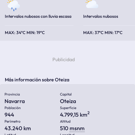
Intervalos nubosos con lluvia escasa
Intervalos nubosos
34ºC
19ºC
37ºC
17ºC
Más información sobre Oteiza
Provincia
Capital
Navarra
Oteiza
Población
Superficie
2
944
4.799,15 km
Perímetro
Altitud
43.240 km
510
msnm
Latitud
Longitud