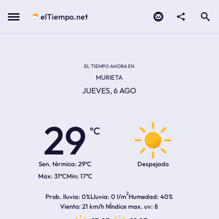
Contacto
compartir
Open search
Menu
elTiempo.net
Temperatura actual:
Temperatura máxima:
Temperatura mínima:
Hora de amanecer
Hora de anochecer
EL TIEMPO AHORA EN
MURIETA
JUEVES, 6 AGO
29
ºC
Sen. térmica:
29ºC
Despejado
31ºC
17ºC
2
Prob. lluvia
0%
Lluvia
0 l/m
Humedad
40%
Viento
21 km/h N
Índice max. uv
8