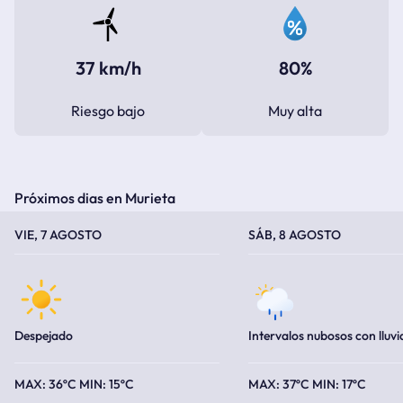
37 km/h
80%
Riesgo bajo
Muy alta
Próximos dias en Murieta
TEMPERATURA MÁXIMA
TEMPERATURA MÍNIMA
TEMPERATURA MÁXIMA
TEMPERATURA MÍNIMA
VIE, 7 AGOSTO
SÁB, 8 AGOSTO
Despejado
Intervalos nubosos con lluvi
36ºC
15ºC
37ºC
17ºC