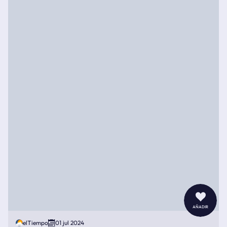
añadir
elTiempo
01 jul 2024