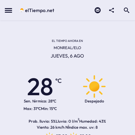
Contacto
compartir
Open search
Menu
elTiempo.net
Temperatura actual:
Temperatura máxima:
Temperatura mínima:
Hora de amanecer
Hora de anochecer
EL TIEMPO AHORA EN
MONREAL/ELO
JUEVES, 6 AGO
28
ºC
Sen. térmica:
28ºC
Despejado
31ºC
15ºC
2
Prob. lluvia
5%
Lluvia
0 l/m
Humedad
43%
Viento
26 km/h N
Índice max. uv
8