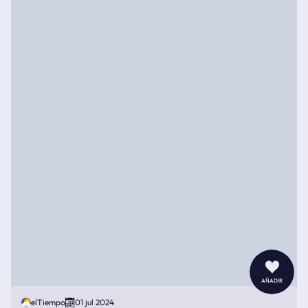
añadir
elTiempo
01 jul 2024