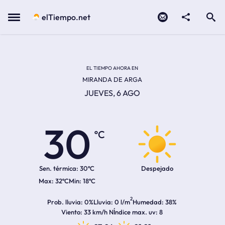
Contacto
compartir
Open search
Menu
elTiempo.net
Temperatura actual:
Temperatura máxima:
Temperatura mínima:
Hora de amanecer
Hora de anochecer
EL TIEMPO AHORA EN
MIRANDA DE ARGA
JUEVES, 6 AGO
30
ºC
Sen. térmica:
30ºC
Despejado
32ºC
18ºC
2
Prob. lluvia
0%
Lluvia
0 l/m
Humedad
38%
Viento
33 km/h N
Índice max. uv
8