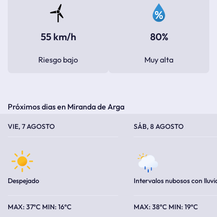
55 km/h
80%
Riesgo bajo
Muy alta
Próximos dias en Miranda de Arga
TEMPERATURA MÁXIMA
TEMPERATURA MÍNIMA
TEMPERATURA MÁXIMA
TEMPERATURA MÍNIMA
VIE, 7 AGOSTO
SÁB, 8 AGOSTO
Despejado
Intervalos nubosos con lluvi
37ºC
16ºC
38ºC
19ºC