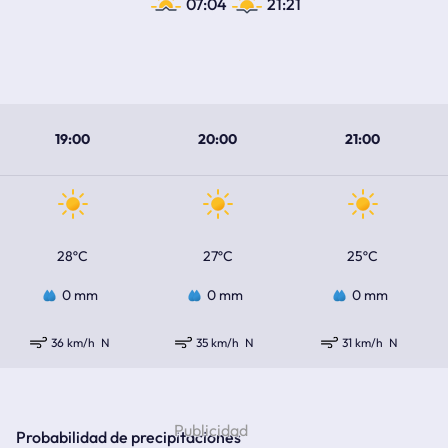
07:04
21:21
19:00
20:00
21:00
28ºC
27ºC
25ºC
0 mm
0 mm
0 mm
36 km/h
N
35 km/h
N
31 km/h
N
Probabilidad de precipitaciones