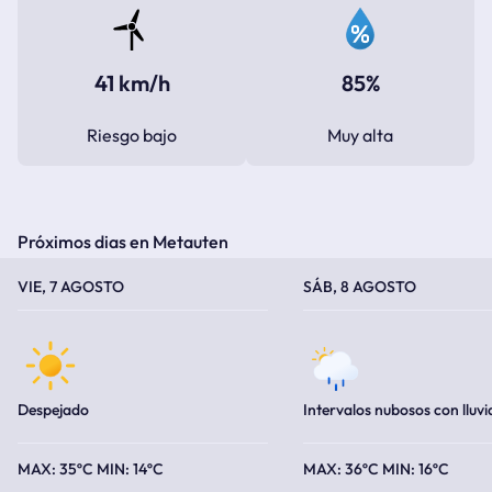
41 km/h
85%
Riesgo bajo
Muy alta
Próximos dias en Metauten
TEMPERATURA MÁXIMA
TEMPERATURA MÍNIMA
TEMPERATURA MÁXIMA
TEMPERATURA MÍNIMA
VIE, 7 AGOSTO
SÁB, 8 AGOSTO
Despejado
Intervalos nubosos con lluvi
35ºC
14ºC
36ºC
16ºC