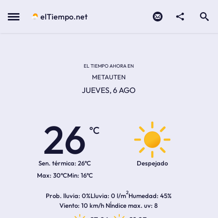
Contacto
compartir
Open search
Menu
elTiempo.net
Temperatura actual:
Temperatura máxima:
Temperatura mínima:
Hora de amanecer
Hora de anochecer
EL TIEMPO AHORA EN
METAUTEN
JUEVES, 6 AGO
26
ºC
Sen. térmica:
26ºC
Despejado
30ºC
16ºC
2
Prob. lluvia
0%
Lluvia
0 l/m
Humedad
45%
Viento
10 km/h N
Índice max. uv
8