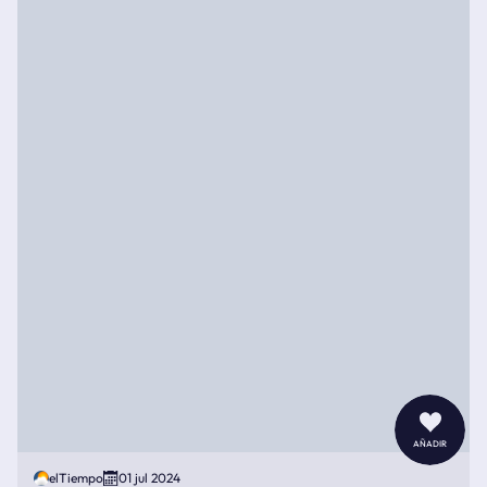
añadir
elTiempo
01 jul 2024