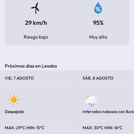
29 km/h
95%
Riesgo bajo
Muy alta
Próximos dias en Lesaka
TEMPERATURA MÁXIMA
TEMPERATURA MÍNIMA
TEMPERATURA MÁXIMA
TEMPERATURA MÍNIMA
VIE, 7 AGOSTO
SÁB, 8 AGOSTO
Despejado
Intervalos nubosos con lluvi
29ºC
15ºC
30ºC
16ºC