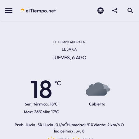
Contacto
compartir
Open search
Menu
elTiempo.net
Temperatura actual:
Temperatura máxima:
Temperatura mínima:
Hora de amanecer
Hora de anochecer
EL TIEMPO AHORA EN
LESAKA
JUEVES, 6 AGO
18
ºC
Sen. térmica:
18ºC
Cubierto
26ºC
17ºC
2
Prob. lluvia
5%
Lluvia
0 l/m
Humedad
91%
Viento
2 km/h O
Índice max. uv
8