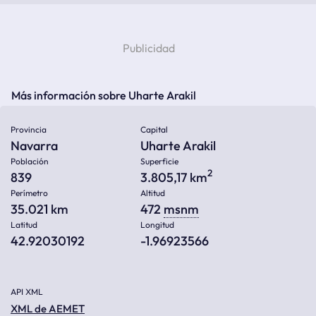
Más información sobre Uharte Arakil
Provincia
Capital
Navarra
Uharte Arakil
Población
Superficie
2
839
3.805,17 km
Perímetro
Altitud
35.021 km
472
msnm
Latitud
Longitud
42.92030192
-1.96923566
API XML
XML de AEMET