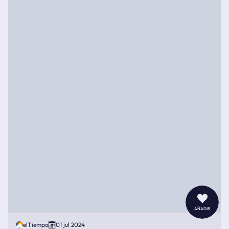
añadir
elTiempo
01 jul 2024