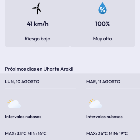
41 km/h
100%
Riesgo bajo
Muy alta
Próximos dias en Uharte Arakil
TEMPERATURA MÁXIMA
TEMPERATURA MÍNIMA
TEMPERATURA MÁXIMA
TEMPERATURA MÍNIMA
LUN, 10 AGOSTO
MAR, 11 AGOSTO
Intervalos nubosos
Intervalos nubosos
33ºC
16ºC
36ºC
19ºC