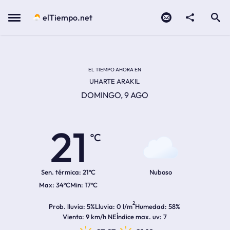
Contacto
compartir
Open search
Menu
elTiempo.net
Temperatura actual:
Temperatura máxima:
Temperatura mínima:
Hora de amanecer
Hora de anochecer
EL TIEMPO AHORA EN
UHARTE ARAKIL
DOMINGO, 9 AGO
21
ºC
Sen. térmica:
21ºC
Nuboso
34ºC
17ºC
2
Prob. lluvia
5%
Lluvia
0 l/m
Humedad
58%
Viento
9 km/h NE
Índice max. uv
7