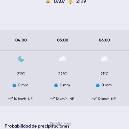
07:07
21:19
04:00
05:00
06:00
21ºC
22ºC
21ºC
0 mm
0 mm
0 mm
10 km/h
NE
12 km/h
NE
12 km/h
NE
Probabilidad de precipitaciones