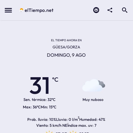
Contacto
compartir
Open search
Menu
elTiempo.net
Temperatura actual:
Temperatura máxima:
Temperatura mínima:
Hora de amanecer
Hora de anochecer
EL TIEMPO AHORA EN
GÜESA/GORZA
DOMINGO, 9 AGO
31
ºC
Sen. térmica:
32ºC
Muy nuboso
36ºC
15ºC
2
Prob. lluvia
10%
Lluvia
0 l/m
Humedad
47%
Viento
5 km/h NE
Índice max. uv
7