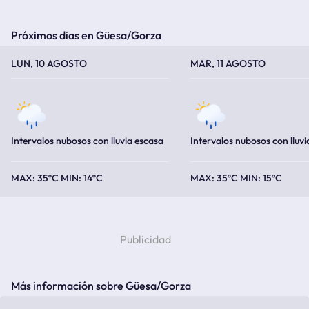
Próximos dias en Güesa/Gorza
TEMPERATURA MÁXIMA
TEMPERATURA MÍNIMA
TEMPERATURA MÁXIMA
TEMPERATURA MÍNIMA
LUN, 10 AGOSTO
MAR, 11 AGOSTO
Intervalos nubosos con lluvia escasa
Intervalos nubosos con lluvi
35ºC
14ºC
35ºC
15ºC
Más información sobre Güesa/Gorza