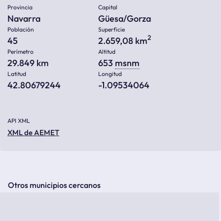
Provincia
Capital
Navarra
Güesa/Gorza
Población
Superficie
2
45
2.659,08 km
Perímetro
Altitud
29.849 km
653
msnm
Latitud
Longitud
42.80679244
-1.09534064
API XML
XML de AEMET
Otros municipios cercanos