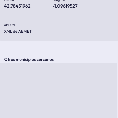
42.78451962
-1.09619527
API XML
XML de AEMET
Otros municipios cercanos