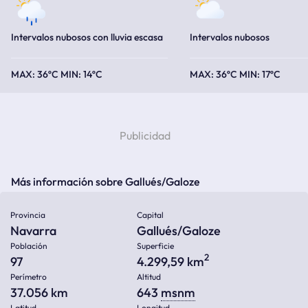
Intervalos nubosos con lluvia escasa
Intervalos nubosos
36ºC
14ºC
36ºC
17ºC
Más información sobre Gallués/Galoze
Provincia
Capital
Navarra
Gallués/Galoze
Población
Superficie
2
97
4.299,59 km
Perímetro
Altitud
37.056 km
643
msnm
Latitud
Longitud