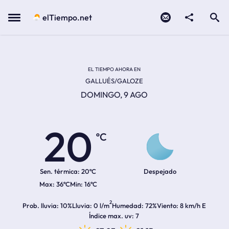
Contacto
compartir
Open search
Menu
elTiempo.net
Temperatura actual:
Temperatura máxima:
Temperatura mínima:
Hora de amanecer
Hora de anochecer
EL TIEMPO AHORA EN
GALLUÉS/GALOZE
DOMINGO, 9 AGO
20
ºC
Sen. térmica:
20ºC
Despejado
36ºC
16ºC
2
Prob. lluvia
10%
Lluvia
0 l/m
Humedad
72%
Viento
8 km/h E
Índice max. uv
7