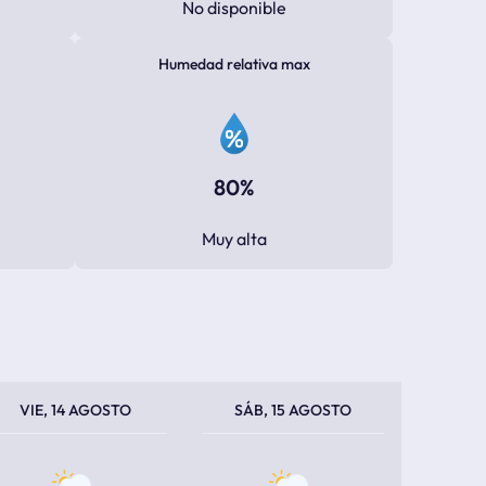
No disponible
Humedad relativa max
80%
Muy alta
PERATURA MÁXIMA
PERATURA MÍNIMA
TEMPERATURA MÁXIMA
TEMPERATURA MÍNIMA
VIE, 14 AGOSTO
SÁB, 15 AGOSTO