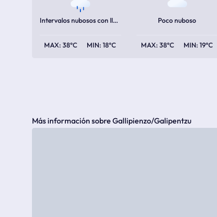
Intervalos nubosos con lluvia escasa
Poco nuboso
38ºC
18ºC
38ºC
19ºC
Más información sobre Gallipienzo/Galipentzu