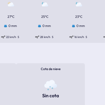
27ºC
25ºC
23ºC
0 mm
0 mm
0 mm
22 km/h
S
28 km/h
S
16 km/h
S
Cota de nieve
Sin cota