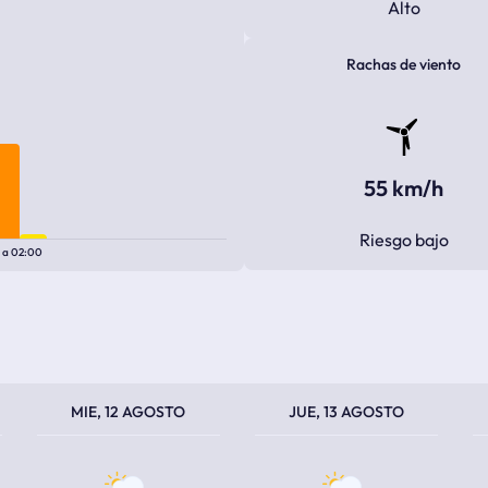
Alto
Rachas de viento
55 km/h
Riesgo bajo
0
a
02:00
TEMPERATURA MÁXIMA
TEMPERATURA MÍNIMA
TEMPERATURA MÁXIMA
TEMPERATURA MÍNIMA
TEM
TEM
MIE, 12 AGOSTO
JUE, 13 AGOSTO