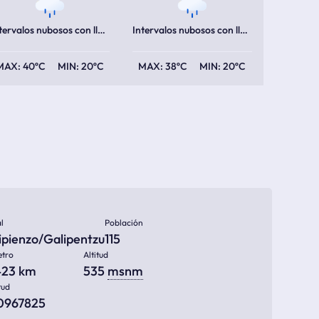
Intervalos nubosos con lluvia escasa
Intervalos nubosos con lluvia escasa
40ºC
20ºC
38ºC
20ºC
l
Población
ipienzo/Galipentzu
115
etro
Altitud
423 km
535
msnm
tud
40967825