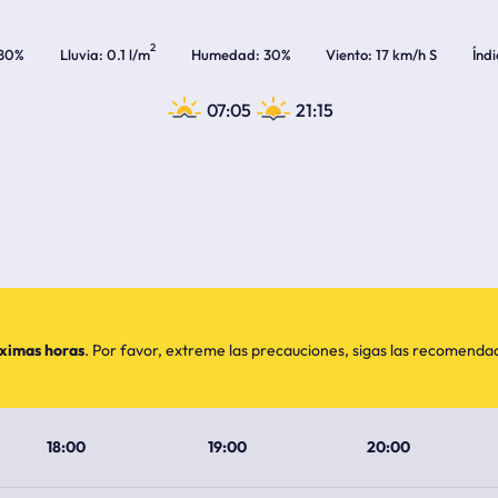
2
80%
Lluvia
0.1 l/m
Humedad
30%
Viento
17 km/h S
Índ
07:05
21:15
óximas horas
. Por favor, extreme las precauciones, sigas las recomend
18:00
19:00
20:00