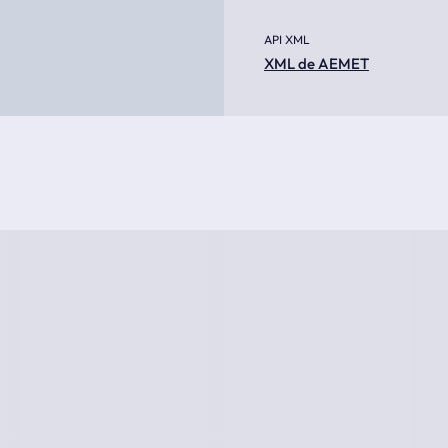
API XML
XML de AEMET