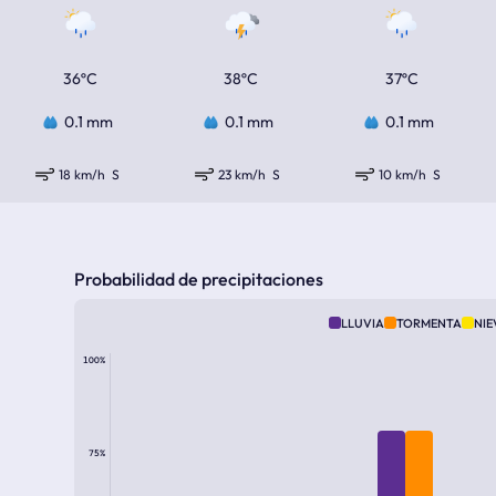
36ºC
38ºC
37ºC
0.1 mm
0.1 mm
0.1 mm
18 km/h
S
23 km/h
S
10 km/h
S
Probabilidad de precipitaciones
LLUVIA
TORMENTA
NIE
100%
75%