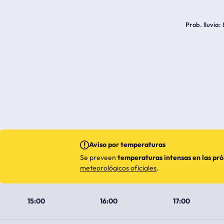
Prob. lluvia
Aviso por temperaturas
Se preveen
temperaturas intensas en las pr
meteorológicos oficiales
.
15:00
16:00
17:00