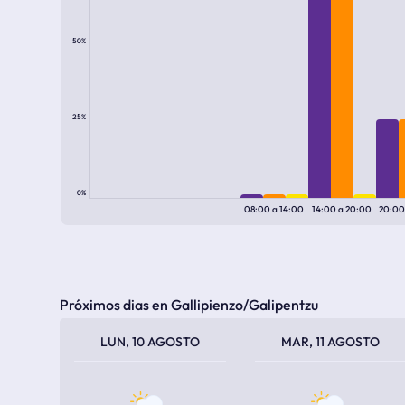
50%
25%
0%
08:00
a
14:00
14:00
a
20:00
20:0
Próximos dias en Gallipienzo/Galipentzu
TEMPERATURA MÁXIMA
TEMPERATURA MÍNIMA
TEMPERATURA MÁXIMA
TEMPERATURA MÍNIMA
LUN, 10 AGOSTO
MAR, 11 AGOSTO