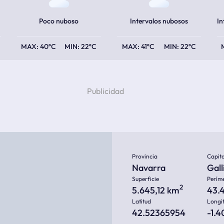
Poco nuboso
Intervalos nubosos
40ºC
22ºC
41ºC
22ºC
Provincia
Capita
Navarra
Gall
Superficie
Perím
2
5.645,12 km
43.
Latitud
Longi
42.52365954
-1.