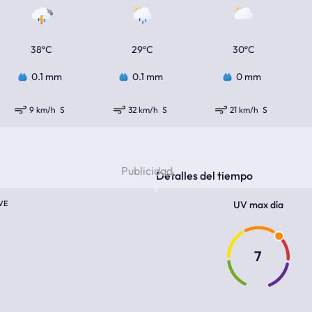
38ºC
29ºC
30ºC
0.1 mm
0.1 mm
0 mm
9 km/h
S
32 km/h
S
21 km/h
S
Detalles del tiempo
VE
UV max día
7