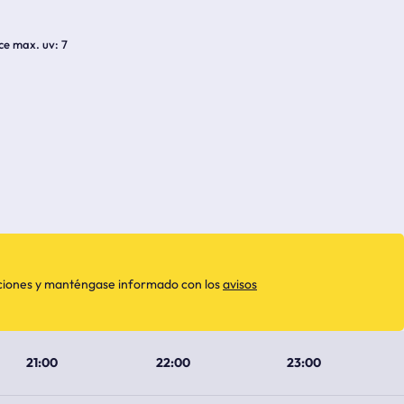
ice max. uv
7
aciones y manténgase informado con los
avisos
21:00
22:00
23:00