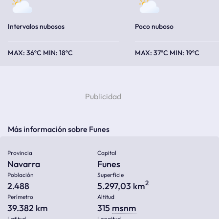
Intervalos nubosos
Poco nuboso
36ºC
18ºC
37ºC
19ºC
Más información sobre Funes
Provincia
Capital
Navarra
Funes
Población
Superficie
2
2.488
5.297,03 km
Perímetro
Altitud
39.382 km
315
msnm
Latitud
Longitud