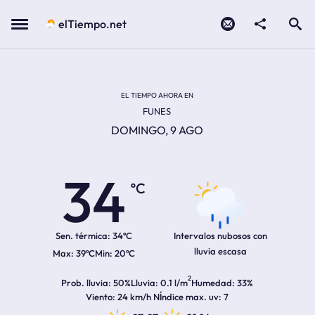
Contacto
compartir
Open search
Menu
elTiempo.net
Temperatura actual:
Temperatura máxima:
Temperatura mínima:
Hora de amanecer
Hora de anochecer
EL TIEMPO AHORA EN
FUNES
DOMINGO, 9 AGO
34
ºC
Sen. térmica:
34ºC
Intervalos nubosos con
lluvia escasa
39ºC
20ºC
2
Prob. lluvia
50%
Lluvia
0.1 l/m
Humedad
33%
Viento
24 km/h N
Índice max. uv
7