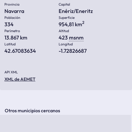
Provincia
Capital
Navarra
Enériz/Eneritz
Población
Superficie
2
334
954,81 km
Perímetro
Altitud
13.867 km
423
msnm
Latitud
Longitud
42.67083634
-1.72826687
API XML
XML de AEMET
Otros municipios cercanos