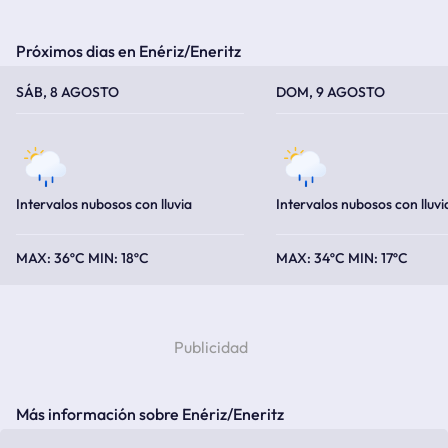
Próximos dias en Enériz/Eneritz
TEMPERATURA MÁXIMA
TEMPERATURA MÍNIMA
TEMPERATURA MÁXIMA
TEMPERATURA MÍNIMA
SÁB, 8 AGOSTO
DOM, 9 AGOSTO
Intervalos nubosos con lluvia
Intervalos nubosos con lluvi
36ºC
18ºC
34ºC
17ºC
Más información sobre Enériz/Eneritz