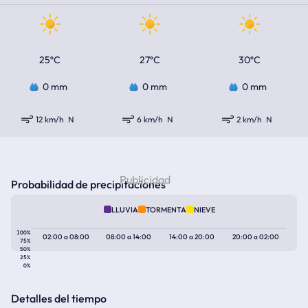
25ºC
27ºC
30ºC
0 mm
0 mm
0 mm
12 km/h
N
6 km/h
N
2 km/h
N
Probabilidad de precipitaciones
LLUVIA
TORMENTA
NIEVE
100%
02:00
a
08:00
08:00
a
14:00
14:00
a
20:00
20:00
a
02:00
75%
50%
25%
0%
Detalles del tiempo