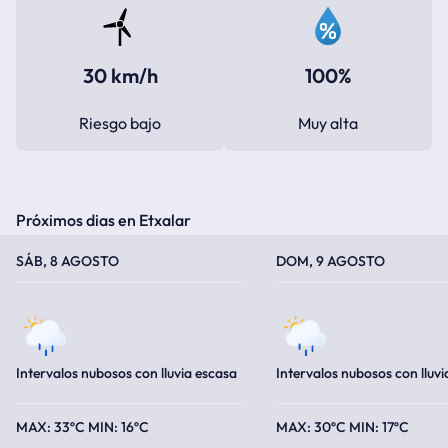
30 km/h
100%
Riesgo bajo
Muy alta
Próximos dias en Etxalar
TEMPERATURA MÁXIMA
TEMPERATURA MÍNIMA
TEMPERATURA MÁXIMA
TEMPERATURA MÍNIMA
SÁB, 8 AGOSTO
DOM, 9 AGOSTO
Intervalos nubosos con lluvia escasa
Intervalos nubosos con lluvi
33ºC
16ºC
30ºC
17ºC