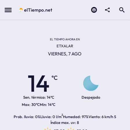
Contacto
compartir
Open search
Menu
elTiempo.net
Temperatura actual:
Temperatura máxima:
Temperatura mínima:
Hora de amanecer
Hora de anochecer
EL TIEMPO AHORA EN
ETXALAR
VIERNES, 7 AGO
14
ºC
Sen. térmica:
14ºC
Despejado
30ºC
14ºC
2
Prob. lluvia
0%
Lluvia
0 l/m
Humedad
97%
Viento
6 km/h S
Índice max. uv
8