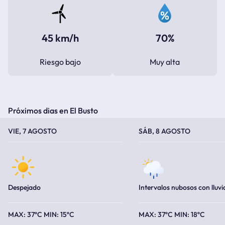
45 km/h
70%
Riesgo bajo
Muy alta
Próximos dias en El Busto
TEMPERATURA MÁXIMA
TEMPERATURA MÍNIMA
TEMPERATURA MÁXIMA
TEMPERATURA MÍNIMA
VIE, 7 AGOSTO
SÁB, 8 AGOSTO
Despejado
Intervalos nubosos con lluvi
37ºC
15ºC
37ºC
18ºC