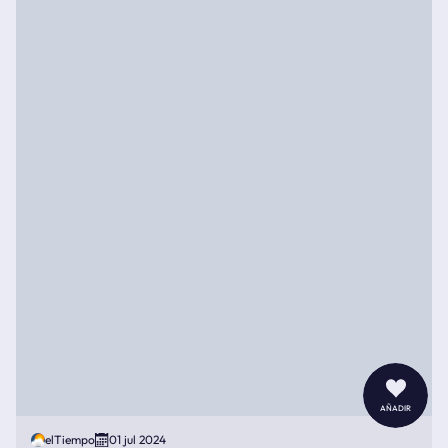
añadir
elTiempo
01 jul 2024