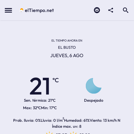
Contacto
compartir
Open search
Menu
elTiempo.net
Temperatura actual:
Temperatura máxima:
Temperatura mínima:
Hora de amanecer
Hora de anochecer
EL TIEMPO AHORA EN
EL BUSTO
JUEVES, 6 AGO
21
ºC
Sen. térmica:
21ºC
Despejado
32ºC
17ºC
2
Prob. lluvia
0%
Lluvia
0 l/m
Humedad
61%
Viento
13 km/h N
Índice max. uv
8