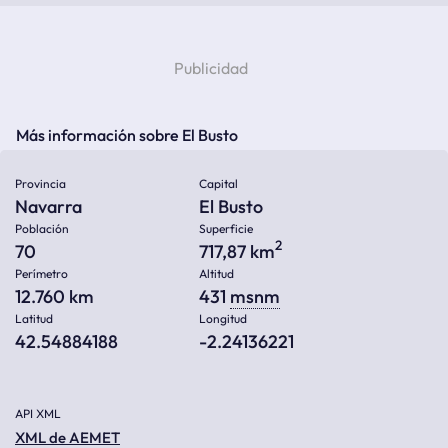
Más información sobre El Busto
Provincia
Capital
Navarra
El Busto
Población
Superficie
2
70
717,87 km
Perímetro
Altitud
12.760 km
431
msnm
Latitud
Longitud
42.54884188
-2.24136221
API XML
XML de AEMET