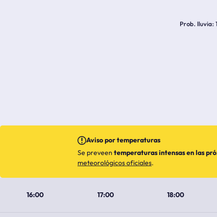
Prob. lluvia
Aviso por temperaturas
Se preveen
temperaturas intensas en las pr
meteorológicos oficiales
.
16:00
17:00
18:00