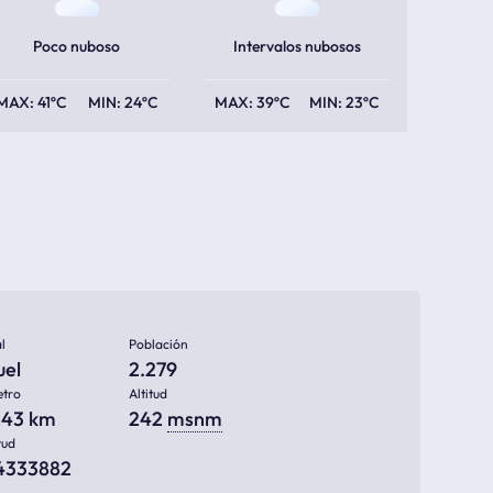
Poco nuboso
Intervalos nubosos
41ºC
24ºC
39ºC
23ºC
l
Población
uel
2.279
etro
Altitud
243 km
242
msnm
tud
44333882