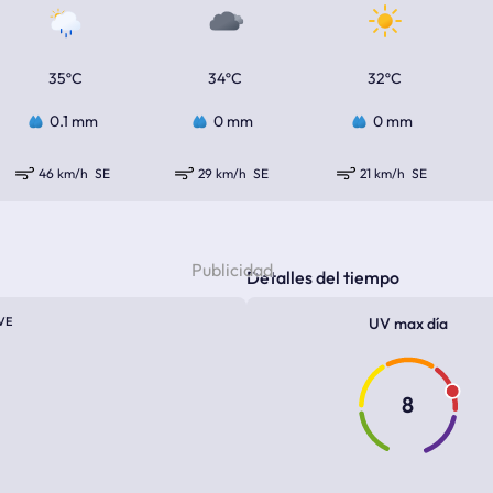
35ºC
34ºC
32ºC
0.1 mm
0 mm
0 mm
46 km/h
SE
29 km/h
SE
21 km/h
SE
Detalles del tiempo
VE
UV max día
8