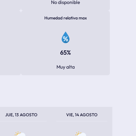
No disponible
Humedad relativa max
65%
Muy alta
PERATURA MÁXIMA
PERATURA MÍNIMA
TEMPERATURA MÁXIMA
TEMPERATURA MÍNIMA
JUE, 13 AGOSTO
VIE, 14 AGOSTO