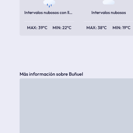
Intervalos nubosos con lluvia escasa
Intervalos nubosos
39ºC
22ºC
38ºC
19ºC
Más información sobre Buñuel