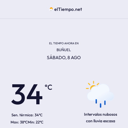
elTiempo.net
EL TIEMPO AHORA EN
BUÑUEL
SÁBADO, 8 AGO
ºC
34
Intervalos nubosos
Sen. térmica:
34ºC
con lluvia escasa
38ºC
22ºC