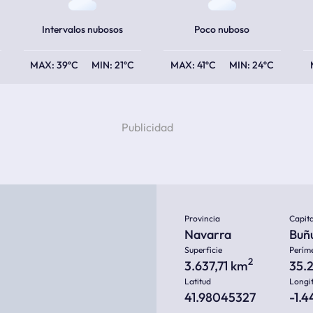
Intervalos nubosos
Poco nuboso
39ºC
21ºC
41ºC
24ºC
Provincia
Capita
Navarra
Buñ
Superficie
Perím
2
3.637,71 km
35.
Latitud
Longi
41.98045327
-1.