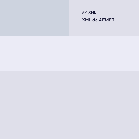
API XML
XML de AEMET