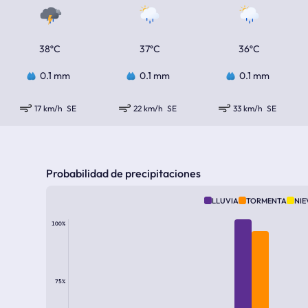
38ºC
37ºC
36ºC
0.1 mm
0.1 mm
0.1 mm
17 km/h
SE
22 km/h
SE
33 km/h
SE
Probabilidad de precipitaciones
LLUVIA
TORMENTA
NIE
100%
75%