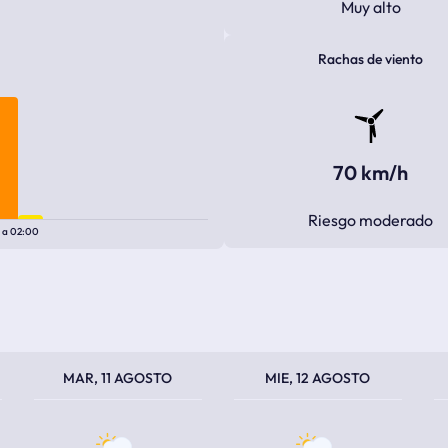
Muy alto
Rachas de viento
70 km/h
Riesgo moderado
0
a
02:00
TEMPERATURA MÁXIMA
TEMPERATURA MÍNIMA
TEMPERATURA MÁXIMA
TEMPERATURA MÍNIMA
TEM
TEM
MAR, 11 AGOSTO
MIE, 12 AGOSTO