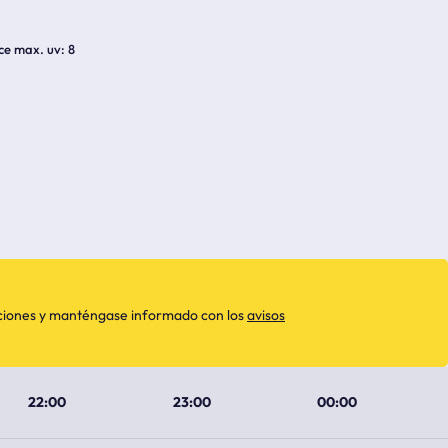
ice max. uv
8
aciones y manténgase informado con los
avisos
22:00
23:00
00:00