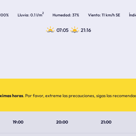
2
100%
Lluvia
0.1 l/m
Humedad
37%
Viento
11 km/h SE
Índ
07:05
21:16
óximas horas
. Por favor, extreme las precauciones, sigas las recomend
19:00
20:00
21:00