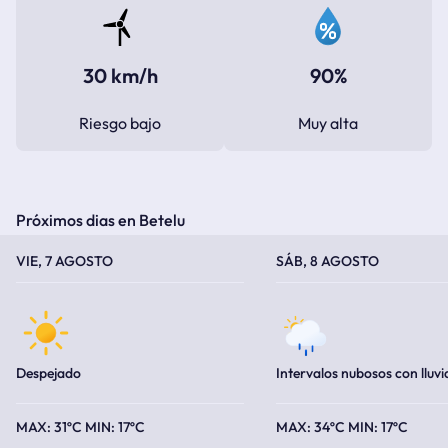
30 km/h
90%
Riesgo bajo
Muy alta
Próximos dias en Betelu
TEMPERATURA MÁXIMA
TEMPERATURA MÍNIMA
TEMPERATURA MÁXIMA
TEMPERATURA MÍNIMA
VIE, 7 AGOSTO
SÁB, 8 AGOSTO
Despejado
Intervalos nubosos con lluvi
31ºC
17ºC
34ºC
17ºC