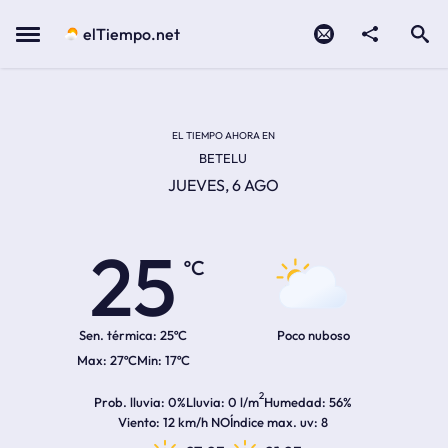
Contacto
compartir
Open search
Menu
elTiempo.net
Temperatura actual:
Temperatura máxima:
Temperatura mínima:
Hora de amanecer
Hora de anochecer
EL TIEMPO AHORA EN
BETELU
JUEVES, 6 AGO
25
ºC
Sen. térmica:
25ºC
Poco nuboso
27ºC
17ºC
2
Prob. lluvia
0%
Lluvia
0 l/m
Humedad
56%
Viento
12 km/h NO
Índice max. uv
8