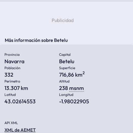
Más información sobre Betelu
Provincia
Capital
Navarra
Betelu
Población
Superficie
2
332
716,86 km
Perímetro
Altitud
13.307 km
238
msnm
Latitud
Longitud
43.02614553
-1.98022905
API XML
XML de AEMET