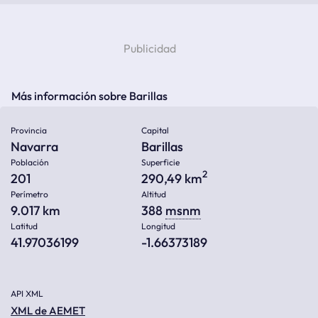
Más información sobre Barillas
Provincia
Capital
Navarra
Barillas
Población
Superficie
2
201
290,49 km
Perímetro
Altitud
9.017 km
388
msnm
Latitud
Longitud
41.97036199
-1.66373189
API XML
XML de AEMET