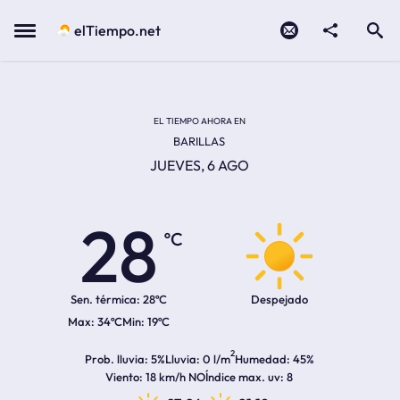
Contacto
compartir
Open search
Menu
elTiempo.net
Temperatura actual:
Temperatura máxima:
Temperatura mínima:
Hora de amanecer
Hora de anochecer
EL TIEMPO AHORA EN
BARILLAS
JUEVES, 6 AGO
28
ºC
Sen. térmica:
28ºC
Despejado
34ºC
19ºC
2
Prob. lluvia
5%
Lluvia
0 l/m
Humedad
45%
Viento
18 km/h NO
Índice max. uv
8