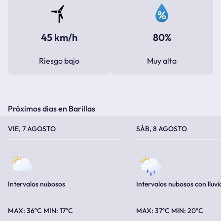
45 km/h
80%
Riesgo bajo
Muy alta
Próximos dias en Barillas
TEMPERATURA MÁXIMA
TEMPERATURA MÍNIMA
TEMPERATURA MÁXIMA
TEMPERATURA MÍNIMA
VIE, 7 AGOSTO
SÁB, 8 AGOSTO
Intervalos nubosos
Intervalos nubosos con lluvi
36ºC
17ºC
37ºC
20ºC