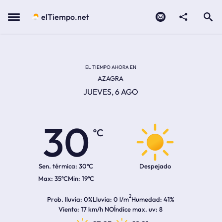
Contacto
compartir
Open search
Menu
elTiempo.net
Temperatura actual:
Temperatura máxima:
Temperatura mínima:
Hora de amanecer
Hora de anochecer
EL TIEMPO AHORA EN
AZAGRA
JUEVES, 6 AGO
30
ºC
Sen. térmica:
30ºC
Despejado
35ºC
19ºC
2
Prob. lluvia
0%
Lluvia
0 l/m
Humedad
41%
Viento
17 km/h NO
Índice max. uv
8