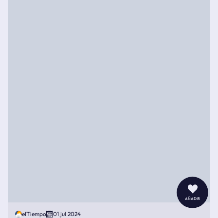
añadir
elTiempo
01 jul 2024