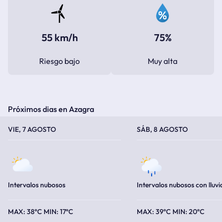
55 km/h
75%
Riesgo bajo
Muy alta
Próximos dias en Azagra
TEMPERATURA MÁXIMA
TEMPERATURA MÍNIMA
TEMPERATURA MÁXIMA
TEMPERATURA MÍNIMA
VIE, 7 AGOSTO
SÁB, 8 AGOSTO
Intervalos nubosos
Intervalos nubosos con lluvi
38ºC
17ºC
39ºC
20ºC