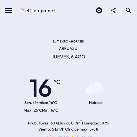
Contacto
compartir
Open search
Menu
elTiempo.net
Temperatura actual:
Temperatura máxima:
Temperatura mínima:
Hora de amanecer
Hora de anochecer
EL TIEMPO AHORA EN
ARRUAZU
JUEVES, 6 AGO
16
ºC
Sen. térmica:
16ºC
Nuboso
26ºC
16ºC
2
Prob. lluvia
60%
Lluvia
0 l/m
Humedad
97%
Viento
5 km/h O
Índice max. uv
8