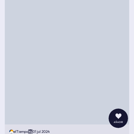
añadir
elTiempo
01 jul 2024