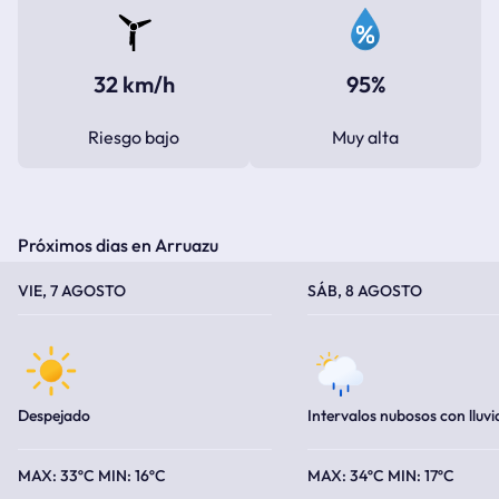
32 km/h
95%
Riesgo bajo
Muy alta
Próximos dias en Arruazu
TEMPERATURA MÁXIMA
TEMPERATURA MÍNIMA
TEMPERATURA MÁXIMA
TEMPERATURA MÍNIMA
VIE, 7 AGOSTO
SÁB, 8 AGOSTO
Despejado
Intervalos nubosos con lluvi
33ºC
16ºC
34ºC
17ºC