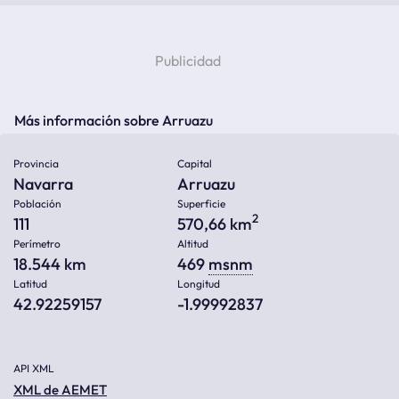
Más información sobre Arruazu
Provincia
Capital
Navarra
Arruazu
Población
Superficie
2
111
570,66 km
Perímetro
Altitud
18.544 km
469
msnm
Latitud
Longitud
42.92259157
-1.99992837
API XML
XML de AEMET