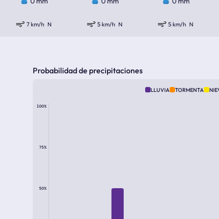
0 mm
0 mm
0 mm
7 km/h
N
5 km/h
N
5 km/h
N
Probabilidad de precipitaciones
LLUVIA
TORMENTA
NIE
100%
75%
50%