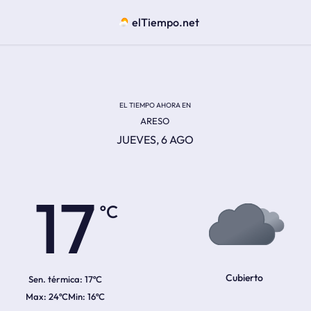
elTiempo.net
EL TIEMPO AHORA EN
ARESO
JUEVES, 6 AGO
ºC
17
Cubierto
Sen. térmica:
17ºC
24ºC
16ºC