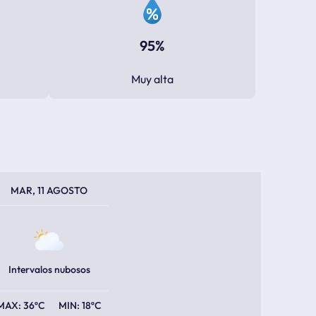
95%
Muy alta
PERATURA MÁXIMA
PERATURA MÍNIMA
MAR, 11 AGOSTO
Intervalos nubosos
36ºC
18ºC