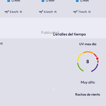
0 mm
0 mm
0 mm
5 km/h
N
6 km/h
N
7 km/h
N
Detalles del tiempo
VE
UV max día
8
Muy alto
Rachas de viento