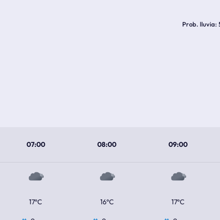
Prob. lluvia
07:00
08:00
09:00
17ºC
16ºC
17ºC