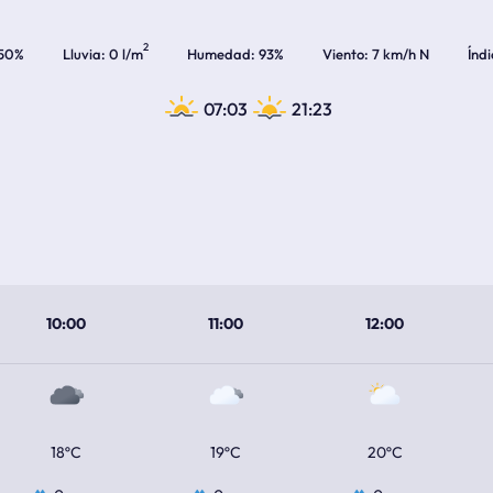
2
50%
Lluvia
0 l/m
Humedad
93%
Viento
7 km/h N
Índ
07:03
21:23
10:00
11:00
12:00
18ºC
19ºC
20ºC