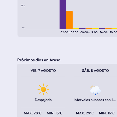
25%
0%
02:00
a
08:00
08:00
a
14:00
14:00
a
20:0
Próximos dias en Areso
TEMPERATURA MÁXIMA
TEMPERATURA MÍNIMA
TEMPERATURA MÁXIMA
TEMPERATURA MÍNIMA
VIE, 7 AGOSTO
SÁB, 8 AGOSTO
Despejado
Intervalos nubosos con lluvia escasa
28ºC
15ºC
29ºC
16ºC