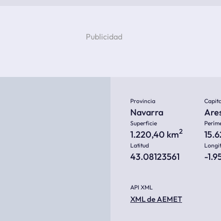
Provincia
Capita
Navarra
Are
Superficie
Perím
2
1.220,40 km
15.
Latitud
Longi
43.08123561
-1.9
API XML
XML de AEMET