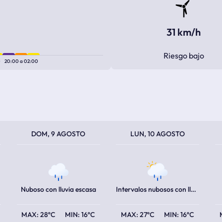
31 km/h
Riesgo bajo
0
20:00
a
02:00
TEMPERATURA MÁXIMA
TEMPERATURA MÍNIMA
TEMPERATURA MÁXIMA
TEMPERATURA MÍNIMA
TEM
TEM
DOM, 9 AGOSTO
LUN, 10 AGOSTO
Nuboso con lluvia escasa
Intervalos nubosos con lluvia escasa
28ºC
16ºC
27ºC
16ºC