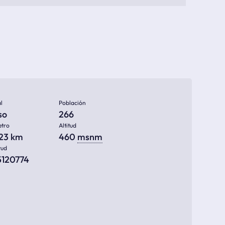
l
Población
so
266
etro
Altitud
623 km
460
msnm
tud
5120774