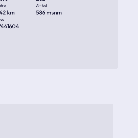
etro
Altitud
842 km
586
msnm
tud
37441604