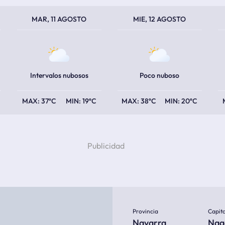
TEMPERATURA MÁXIMA
TEMPERATURA MÍNIMA
TEMPERATURA MÁXIMA
TEMPERATURA MÍNIMA
TEM
TEM
MAR, 11 AGOSTO
MIE, 12 AGOSTO
Intervalos nubosos
Poco nuboso
37ºC
19ºC
38ºC
20ºC
Provincia
Capita
Navarra
Nag