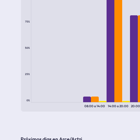
75%
50%
25%
0%
08:00
a
14:00
14:00
a
20:00
20:0
Próximos dias en Arce/Artzi