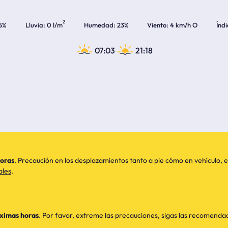
2
5%
Lluvia
0 l/m
Humedad
23%
Viento
4 km/h O
Índ
07:03
21:18
horas
. Precaución en los desplazamientos tanto a pie cómo en vehículo
ales
.
óximas horas
. Por favor, extreme las precauciones, sigas las recomend