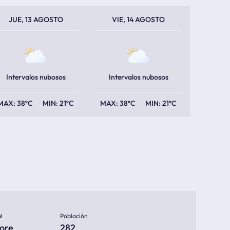
PERATURA MÁXIMA
PERATURA MÍNIMA
TEMPERATURA MÁXIMA
TEMPERATURA MÍNIMA
JUE, 13 AGOSTO
VIE, 14 AGOSTO
Intervalos nubosos
Intervalos nubosos
38ºC
21ºC
38ºC
21ºC
l
Población
ore
282