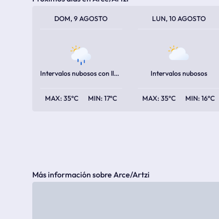
TEMPERATURA MÁXIMA
TEMPERATURA MÍNIMA
TEMPERATURA MÁXIMA
TEMPERATURA MÍNIMA
DOM, 9 AGOSTO
LUN, 10 AGOSTO
Intervalos nubosos con lluvia
Intervalos nubosos
35ºC
17ºC
35ºC
16ºC
Más información sobre Arce/Artzi