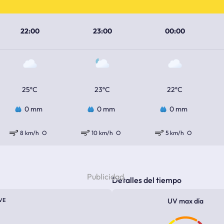
22:00
23:00
00:00
25ºC
23ºC
22ºC
0 mm
0 mm
0 mm
8 km/h
O
10 km/h
O
5 km/h
O
Detalles del tiempo
VE
UV max día