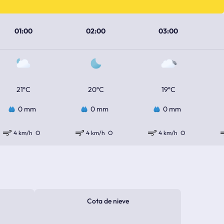
01:00
02:00
03:00
21ºC
20ºC
19ºC
0 mm
0 mm
0 mm
4 km/h
O
4 km/h
O
4 km/h
O
Cota de nieve