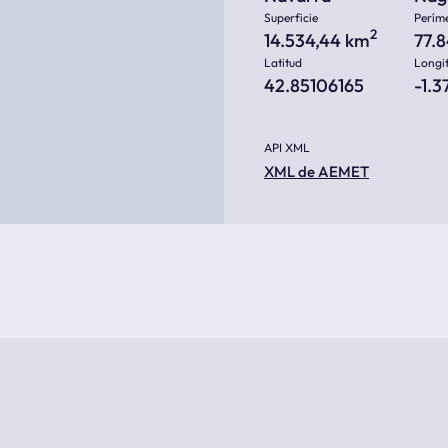
Superficie
Perím
2
14.534,44 km
77.
Latitud
Longi
42.85106165
-1.
API XML
XML de AEMET