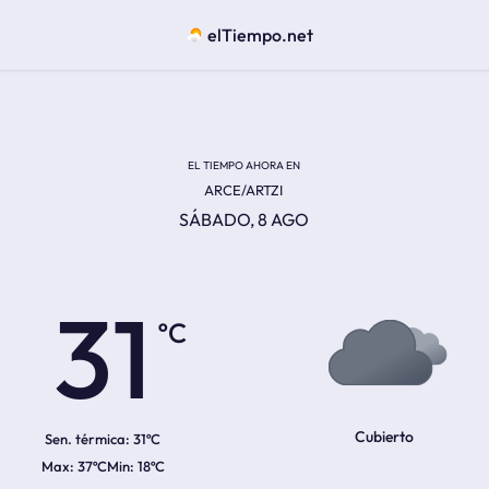
elTiempo.net
EL TIEMPO AHORA EN
ARCE/ARTZI
SÁBADO, 8 AGO
ºC
31
Cubierto
Sen. térmica:
31ºC
37ºC
18ºC