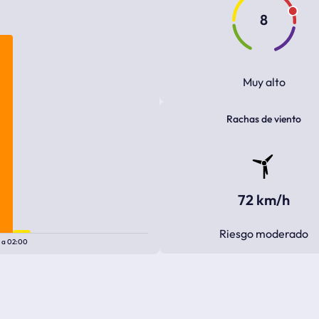
8
Muy alto
Rachas de viento
72 km/h
Riesgo moderado
0
a
02:00