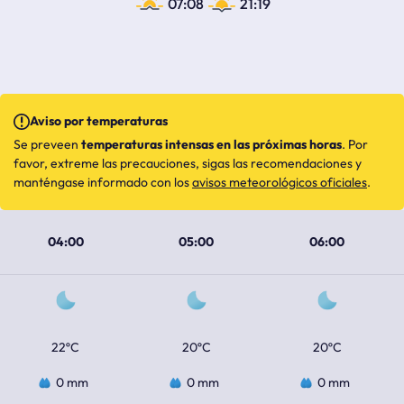
07:08
21:19
Aviso por temperaturas
Se preveen
temperaturas intensas en las próximas horas
. Por
favor, extreme las precauciones, sigas las recomendaciones y
manténgase informado con los
avisos meteorológicos oficiales
.
04:00
05:00
06:00
22ºC
20ºC
20ºC
0 mm
0 mm
0 mm