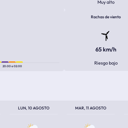
Muy alto
Rachas de viento
65 km/h
Riesgo bajo
0
20:00
a
02:00
TEMPERATURA MÁXIMA
TEMPERATURA MÍNIMA
TEMPERATURA MÁXIMA
TEMPERATURA MÍNIMA
TEM
TEM
LUN, 10 AGOSTO
MAR, 11 AGOSTO