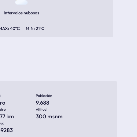
Intervalos nubosos
40ºC
21ºC
l
Población
aro
9.688
etro
Altitud
877 km
300
msnm
tud
749283