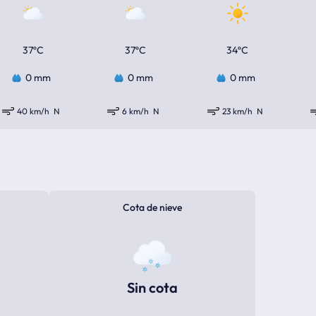
37ºC
37ºC
34ºC
0 mm
0 mm
0 mm
40 km/h
N
6 km/h
N
23 km/h
N
Cota de nieve
Sin cota