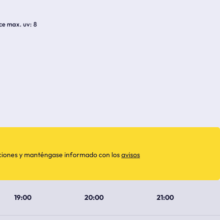
ice max. uv
8
aciones y manténgase informado con los
avisos
19:00
20:00
21:00