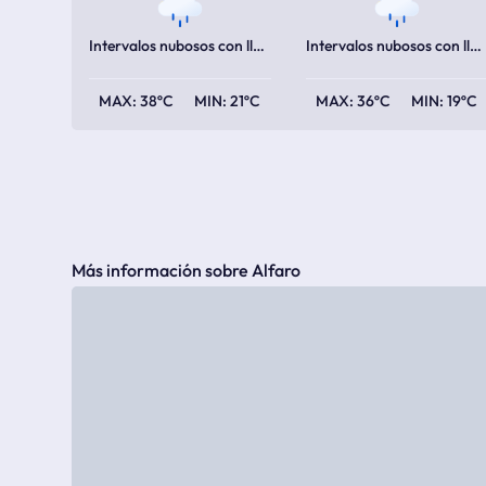
Intervalos nubosos con lluvia
Intervalos nubosos con lluvia escasa
38ºC
21ºC
36ºC
19ºC
Más información sobre Alfaro