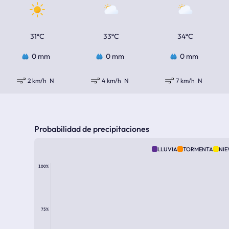
31ºC
33ºC
34ºC
0 mm
0 mm
0 mm
2 km/h
N
4 km/h
N
7 km/h
N
Probabilidad de precipitaciones
LLUVIA
TORMENTA
NIE
100%
75%