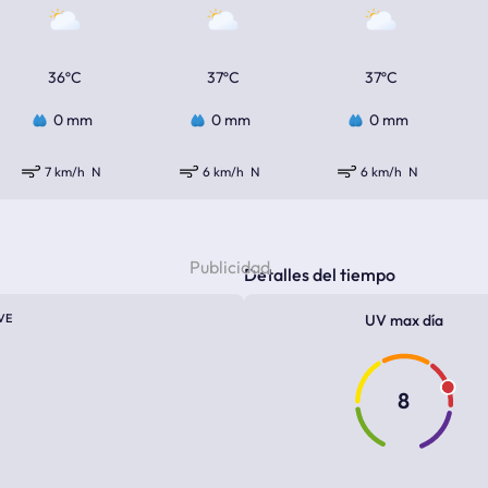
36ºC
37ºC
37ºC
0 mm
0 mm
0 mm
7 km/h
N
6 km/h
N
6 km/h
N
Detalles del tiempo
VE
UV max día
8