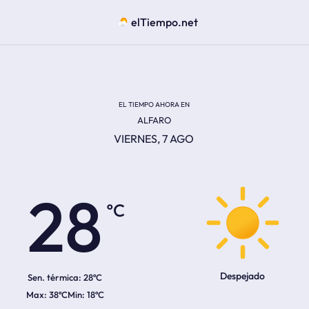
elTiempo.net
EL TIEMPO AHORA EN
ALFARO
VIERNES, 7 AGO
ºC
28
Despejado
Sen. térmica:
28ºC
38ºC
18ºC