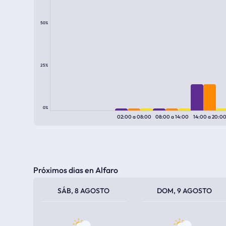
50%
25%
0%
02:00
a
08:00
08:00
a
14:00
14:00
a
20:0
Próximos dias en Alfaro
TEMPERATURA MÁXIMA
TEMPERATURA MÍNIMA
TEMPERATURA MÁXIMA
TEMPERATURA MÍNIMA
SÁB, 8 AGOSTO
DOM, 9 AGOSTO