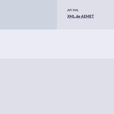
API XML
XML de AEMET