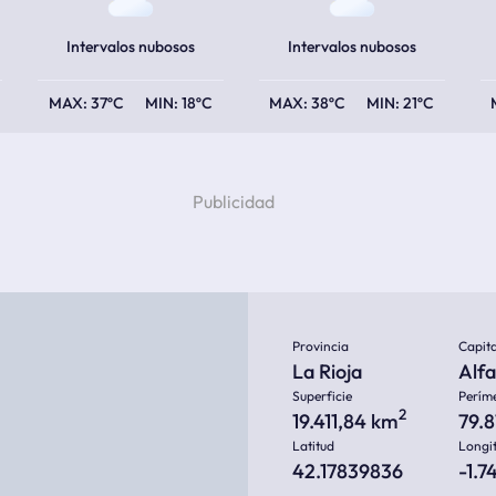
Intervalos nubosos
Intervalos nubosos
37ºC
18ºC
38ºC
21ºC
Provincia
Capita
La Rioja
Alf
Superficie
Perím
2
19.411,84 km
79.
Latitud
Longi
42.17839836
-1.