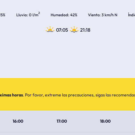
2
15%
Lluvia
0 l/m
Humedad
42%
Viento
3 km/h N
Índ
07:05
21:18
óximas horas
. Por favor, extreme las precauciones, sigas las recomend
16:00
17:00
18:00