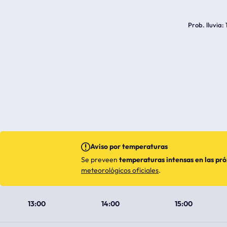
Prob. lluvia
Aviso por temperaturas
Se preveen
temperaturas intensas en las pr
meteorológicos oficiales
.
13:00
14:00
15:00