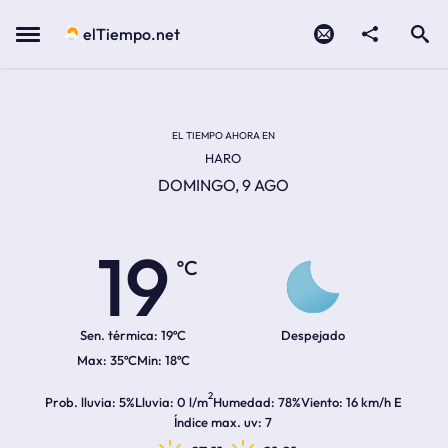
Contacto
compartir
Open search
Menu
elTiempo.net
Temperatura actual:
Temperatura máxima:
Temperatura mínima:
Hora de amanecer
Hora de anochecer
EL TIEMPO AHORA EN
HARO
DOMINGO, 9 AGO
19
ºC
Sen. térmica:
19ºC
Despejado
35ºC
18ºC
2
Prob. lluvia
5%
Lluvia
0 l/m
Humedad
78%
Viento
16 km/h E
Índice max. uv
7