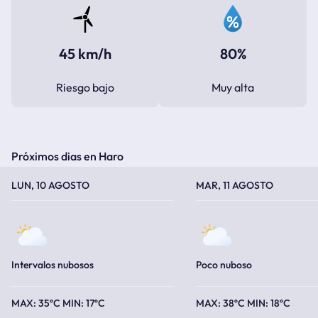
45 km/h
80%
Riesgo bajo
Muy alta
Próximos dias en Haro
TEMPERATURA MÁXIMA
TEMPERATURA MÍNIMA
TEMPERATURA MÁXIMA
TEMPERATURA MÍNIMA
LUN, 10 AGOSTO
MAR, 11 AGOSTO
Intervalos nubosos
Poco nuboso
35ºC
17ºC
38ºC
18ºC