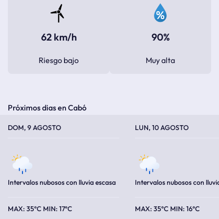
62 km/h
90%
Riesgo bajo
Muy alta
Próximos dias en Cabó
TEMPERATURA MÁXIMA
TEMPERATURA MÍNIMA
TEMPERATURA MÁXIMA
TEMPERATURA MÍNIMA
DOM, 9 AGOSTO
LUN, 10 AGOSTO
Intervalos nubosos con lluvia escasa
Intervalos nubosos con lluvi
35ºC
17ºC
35ºC
16ºC