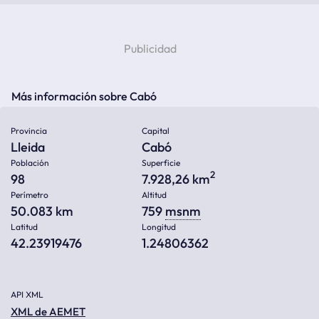
Más información sobre Cabó
Provincia
Capital
Lleida
Cabó
Población
Superficie
2
98
7.928,26 km
Perímetro
Altitud
50.083 km
759
msnm
Latitud
Longitud
42.23919476
1.24806362
API XML
XML de AEMET