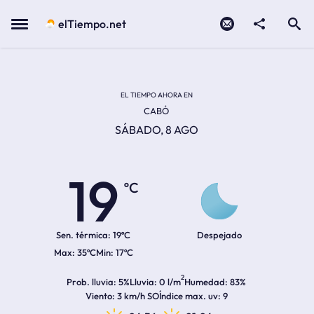
Contacto
compartir
Open search
Menu
elTiempo.net
Temperatura actual:
Temperatura máxima:
Temperatura mínima:
Hora de amanecer
Hora de anochecer
EL TIEMPO AHORA EN
CABÓ
SÁBADO, 8 AGO
19
ºC
Sen. térmica:
19ºC
Despejado
35ºC
17ºC
2
Prob. lluvia
5%
Lluvia
0 l/m
Humedad
83%
Viento
3 km/h SO
Índice max. uv
9