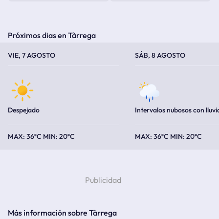
Próximos dias en Tàrrega
TEMPERATURA MÁXIMA
TEMPERATURA MÍNIMA
TEMPERATURA MÁXIMA
TEMPERATURA MÍNIMA
VIE, 7 AGOSTO
SÁB, 8 AGOSTO
Despejado
Intervalos nubosos con lluvi
36ºC
20ºC
36ºC
20ºC
Más información sobre Tàrrega