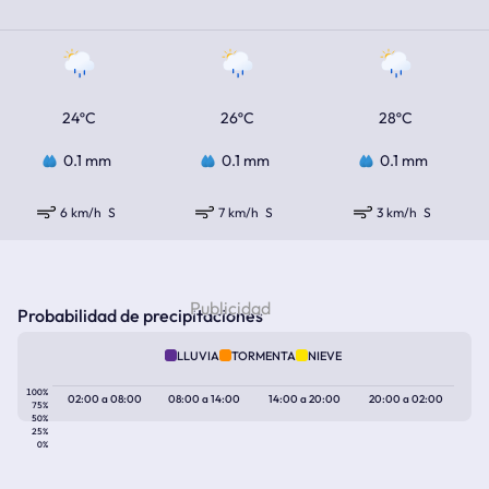
24ºC
26ºC
28ºC
0.1 mm
0.1 mm
0.1 mm
6 km/h
S
7 km/h
S
3 km/h
S
Probabilidad de precipitaciones
LLUVIA
TORMENTA
NIEVE
100%
02:00
a
08:00
08:00
a
14:00
14:00
a
20:00
20:00
a
02:00
75%
50%
25%
0%