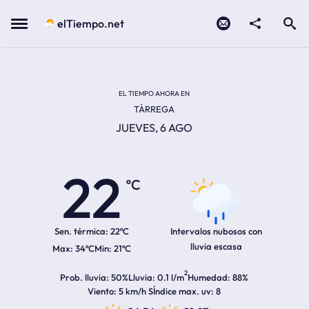
Contacto
compartir
Open search
Menu
elTiempo.net
Temperatura actual:
Temperatura máxima:
Temperatura mínima:
Hora de amanecer
Hora de anochecer
EL TIEMPO AHORA EN
TÀRREGA
JUEVES, 6 AGO
22
ºC
Sen. térmica:
22ºC
Intervalos nubosos con
lluvia escasa
34ºC
21ºC
2
Prob. lluvia
50%
Lluvia
0.1 l/m
Humedad
88%
Viento
5 km/h S
Índice max. uv
8