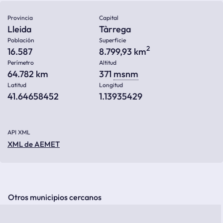
Provincia
Capital
Lleida
Tàrrega
Población
Superficie
2
16.587
8.799,93 km
Perímetro
Altitud
64.782 km
371
msnm
Latitud
Longitud
41.64658452
1.13935429
API XML
XML de AEMET
Otros municipios cercanos