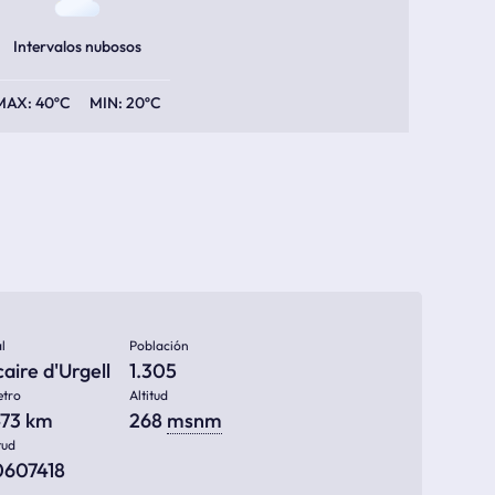
Intervalos nubosos
40ºC
20ºC
l
Población
caire d'Urgell
1.305
etro
Altitud
473 km
268
msnm
tud
0607418