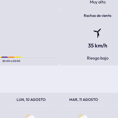
Muy alto
Rachas de viento
35 km/h
Riesgo bajo
0
20:00
a
02:00
TEMPERATURA MÁXIMA
TEMPERATURA MÍNIMA
TEMPERATURA MÁXIMA
TEMPERATURA MÍNIMA
TEM
TEM
LUN, 10 AGOSTO
MAR, 11 AGOSTO