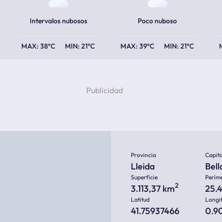
Intervalos nubosos
Poco nuboso
38ºC
21ºC
39ºC
21ºC
Provincia
Capita
Lleida
Bell
Superficie
Perím
2
3.113,37 km
25.
Latitud
Longi
41.75937466
0.9