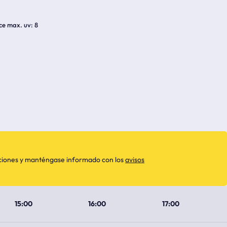
ice max. uv
8
aciones y manténgase informado con los
avisos
15:00
16:00
17:00