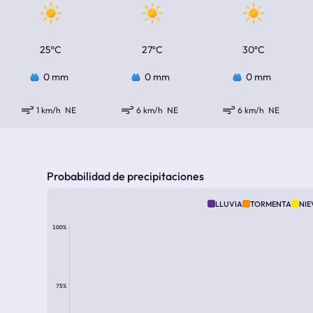
25ºC
27ºC
30ºC
0 mm
0 mm
0 mm
1 km/h
NE
6 km/h
NE
6 km/h
NE
Probabilidad de precipitaciones
LLUVIA
TORMENTA
NIE
100%
75%