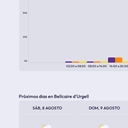
50%
25%
0%
02:00
a
08:00
08:00
a
14:00
14:00
a
20:0
Próximos dias en Bellcaire d'Urgell
TEMPERATURA MÁXIMA
TEMPERATURA MÍNIMA
TEMPERATURA MÁXIMA
TEMPERATURA MÍNIMA
SÁB, 8 AGOSTO
DOM, 9 AGOSTO