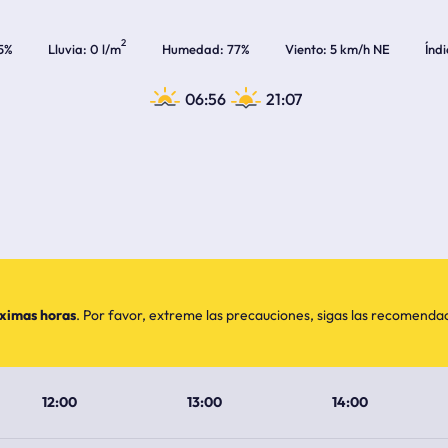
2
5%
Lluvia
0 l/m
Humedad
77%
Viento
5 km/h NE
Índ
06:56
21:07
óximas horas
. Por favor, extreme las precauciones, sigas las recomend
12:00
13:00
14:00