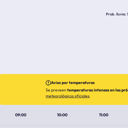
Prob. lluvia
Aviso por temperaturas
Se preveen
temperaturas intensas en las pr
meteorológicos oficiales
.
09:00
10:00
11:00