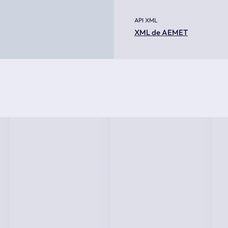
API XML
XML de AEMET