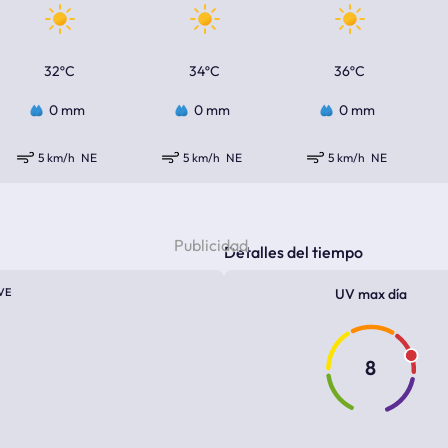
32ºC
34ºC
36ºC
0 mm
0 mm
0 mm
5 km/h
NE
5 km/h
NE
5 km/h
NE
Detalles del tiempo
VE
UV max día
8