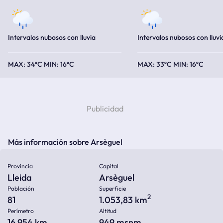
Intervalos nubosos con lluvia
Intervalos nubosos con lluvi
34ºC
16ºC
33ºC
16ºC
Más información sobre Arsèguel
Provincia
Capital
Lleida
Arsèguel
Población
Superficie
2
81
1.053,83 km
Perímetro
Altitud
16.954 km
949
msnm