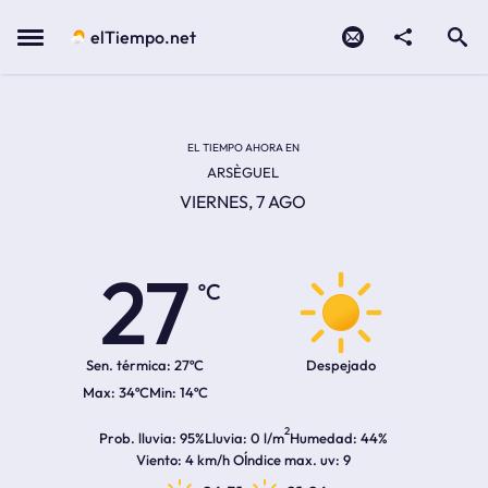
Contacto
compartir
Open search
Menu
elTiempo.net
Temperatura actual:
Temperatura máxima:
Temperatura mínima:
Hora de amanecer
Hora de anochecer
EL TIEMPO AHORA EN
ARSÈGUEL
VIERNES, 7 AGO
27
ºC
Sen. térmica:
27ºC
Despejado
34ºC
14ºC
2
Prob. lluvia
95%
Lluvia
0 l/m
Humedad
44%
Viento
4 km/h O
Índice max. uv
9