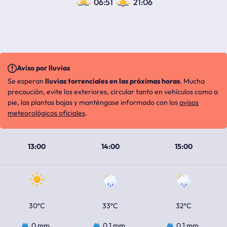
06:51
21:06
Aviso por lluvias
Se esperan
lluvias torrenciales en las próximas horas
. Mucha
precaución, evite los exteriores, circular tanto en vehículos como a
pie, las plantas bajas y manténgase informado con los
avisos
meteorológicos oficiales
.
13:00
14:00
15:00
30ºC
33ºC
32ºC
0 mm
0.1 mm
0.1 mm