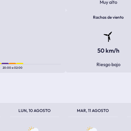
Muy alto
Rachas de viento
50 km/h
Riesgo bajo
0
20:00
a
02:00
TEMPERATURA MÁXIMA
TEMPERATURA MÍNIMA
TEMPERATURA MÁXIMA
TEMPERATURA MÍNIMA
TEM
TEM
LUN, 10 AGOSTO
MAR, 11 AGOSTO