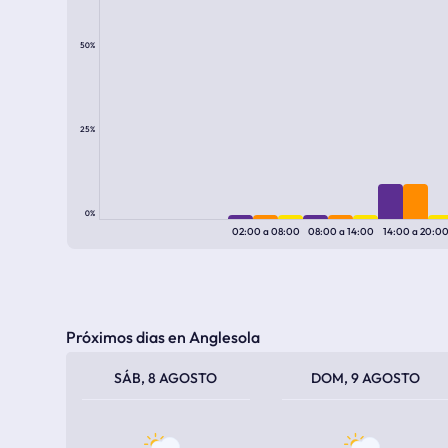
50%
25%
0%
02:00
a
08:00
08:00
a
14:00
14:00
a
20:0
Próximos dias en Anglesola
TEMPERATURA MÁXIMA
TEMPERATURA MÍNIMA
TEMPERATURA MÁXIMA
TEMPERATURA MÍNIMA
SÁB, 8 AGOSTO
DOM, 9 AGOSTO