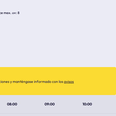
ice max. uv
8
aciones y manténgase informado con los
avisos
08:00
09:00
10:00