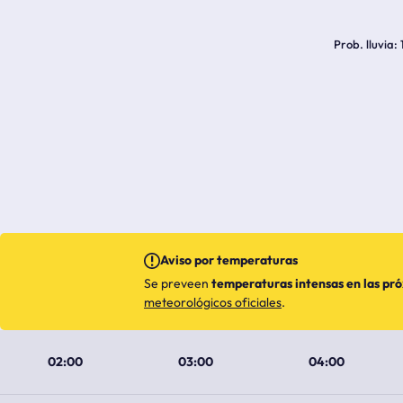
Prob. lluvia
Aviso por temperaturas
Se preveen
temperaturas intensas en las pr
meteorológicos oficiales
.
02:00
03:00
04:00