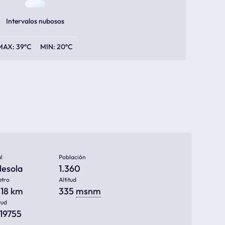
Intervalos nubosos
39ºC
20ºC
l
Población
lesola
1.360
etro
Altitud
318 km
335
msnm
tud
819755