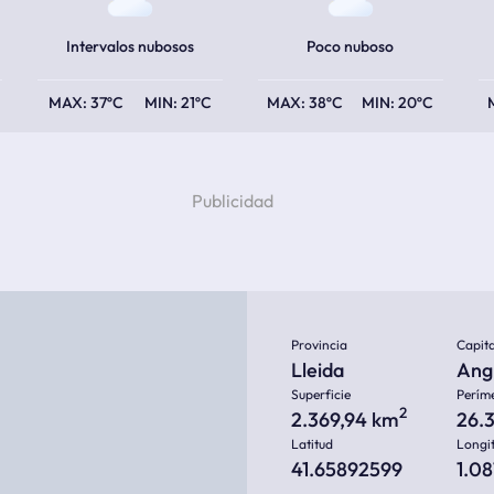
Intervalos nubosos
Poco nuboso
37ºC
21ºC
38ºC
20ºC
Provincia
Capita
Lleida
Ang
Superficie
Perím
2
2.369,94 km
26.
Latitud
Longi
41.65892599
1.0