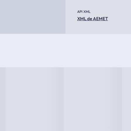
API XML
XML de AEMET