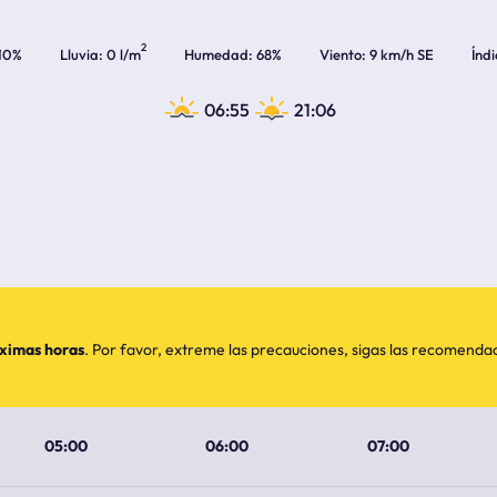
2
10%
Lluvia
0 l/m
Humedad
68%
Viento
9 km/h SE
Índ
06:55
21:06
óximas horas
. Por favor, extreme las precauciones, sigas las recomend
05:00
06:00
07:00