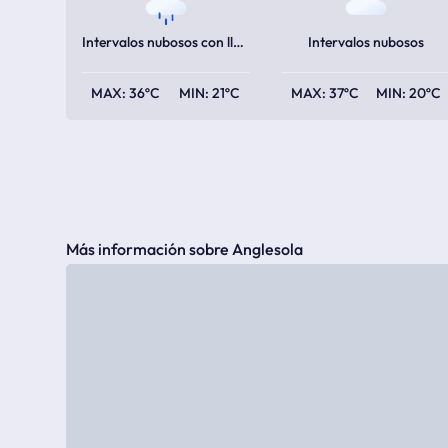
Intervalos nubosos con lluvia
Intervalos nubosos
36ºC
21ºC
37ºC
20ºC
Más información sobre Anglesola