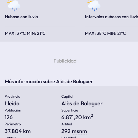
Nuboso con lluvia
Intervalos nubosos con lluvi
37ºC
21ºC
38ºC
21ºC
Más información sobre Alòs de Balaguer
Provincia
Capital
Lleida
Alòs de Balaguer
Población
Superficie
2
126
6.871,20 km
Perímetro
Altitud
37.804 km
292
msnm
Latitud
Longitud