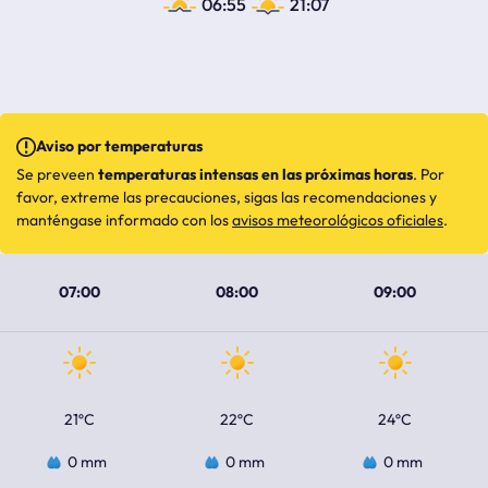
06:55
21:07
Aviso por temperaturas
Se preveen
temperaturas intensas en las próximas horas
. Por
favor, extreme las precauciones, sigas las recomendaciones y
manténgase informado con los
avisos meteorológicos oficiales
.
07:00
08:00
09:00
21ºC
22ºC
24ºC
0 mm
0 mm
0 mm