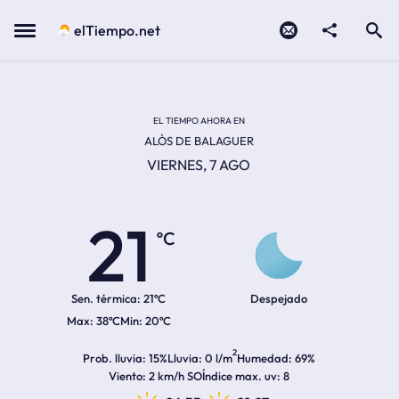
Contacto
compartir
Open search
Menu
elTiempo.net
Temperatura actual:
Temperatura máxima:
Temperatura mínima:
Hora de amanecer
Hora de anochecer
EL TIEMPO AHORA EN
ALÒS DE BALAGUER
VIERNES, 7 AGO
21
ºC
Sen. térmica:
21ºC
Despejado
38ºC
20ºC
2
Prob. lluvia
15%
Lluvia
0 l/m
Humedad
69%
Viento
2 km/h SO
Índice max. uv
8