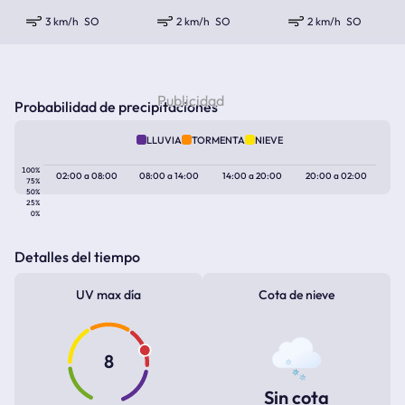
3 km/h
SO
2 km/h
SO
2 km/h
SO
Probabilidad de precipitaciones
LLUVIA
TORMENTA
NIEVE
100%
02:00
a
08:00
08:00
a
14:00
14:00
a
20:00
20:00
a
02:00
75%
50%
25%
0%
Detalles del tiempo
UV max día
Cota de nieve
8
Sin cota