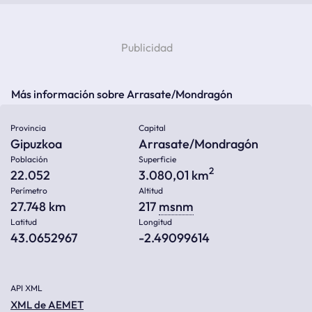
Más información sobre Arrasate/Mondragón
Provincia
Capital
Gipuzkoa
Arrasate/Mondragón
Población
Superficie
2
22.052
3.080,01 km
Perímetro
Altitud
27.748 km
217
msnm
Latitud
Longitud
43.0652967
-2.49099614
API XML
XML de AEMET