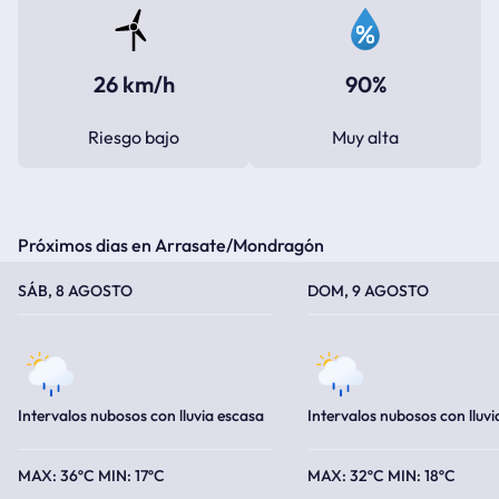
26 km/h
90%
Riesgo bajo
Muy alta
Próximos dias en Arrasate/Mondragón
TEMPERATURA MÁXIMA
TEMPERATURA MÍNIMA
TEMPERATURA MÁXIMA
TEMPERATURA MÍNIMA
SÁB, 8 AGOSTO
DOM, 9 AGOSTO
Intervalos nubosos con lluvia escasa
Intervalos nubosos con lluvi
36ºC
17ºC
32ºC
18ºC