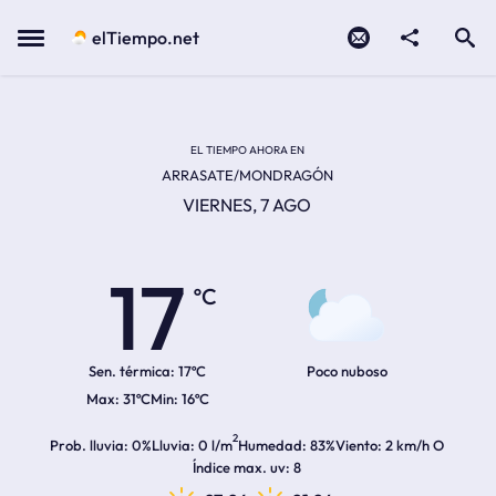
Contacto
compartir
Open search
Menu
elTiempo.net
Temperatura actual:
Temperatura máxima:
Temperatura mínima:
Hora de amanecer
Hora de anochecer
EL TIEMPO AHORA EN
ARRASATE/MONDRAGÓN
VIERNES, 7 AGO
17
ºC
Sen. térmica:
17ºC
Poco nuboso
31ºC
16ºC
2
Prob. lluvia
0%
Lluvia
0 l/m
Humedad
83%
Viento
2 km/h O
Índice max. uv
8