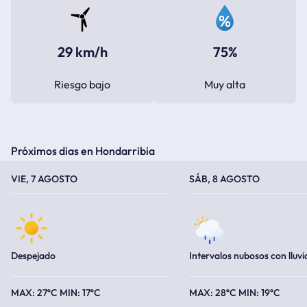
29 km/h
75%
Riesgo bajo
Muy alta
Próximos dias en Hondarribia
TEMPERATURA MÁXIMA
TEMPERATURA MÍNIMA
TEMPERATURA MÁXIMA
TEMPERATURA MÍNIMA
VIE, 7 AGOSTO
SÁB, 8 AGOSTO
Despejado
Intervalos nubosos con lluvi
27ºC
17ºC
28ºC
19ºC