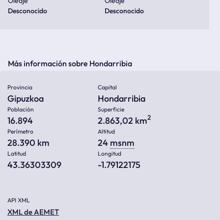
Oleaje
Oleaje
Desconocido
Desconocido
Más información sobre Hondarribia
Provincia
Capital
Gipuzkoa
Hondarribia
Población
Superficie
2
16.894
2.863,02 km
Perímetro
Altitud
28.390 km
24
msnm
Latitud
Longitud
43.36303309
-1.79122175
API XML
XML de AEMET