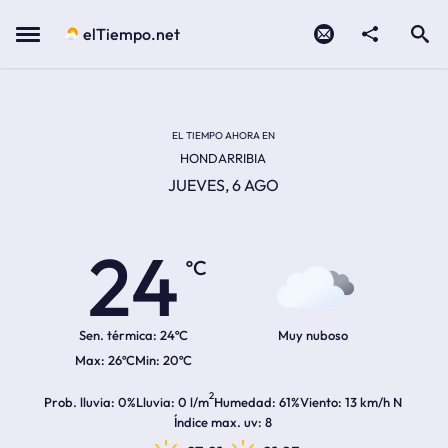
Contacto
compartir
Open search
Menu
elTiempo.net
Temperatura actual:
Temperatura máxima:
Temperatura mínima:
Hora de amanecer
Hora de anochecer
EL TIEMPO AHORA EN
HONDARRIBIA
JUEVES, 6 AGO
24
ºC
Sen. térmica:
24ºC
Muy nuboso
26ºC
20ºC
2
Prob. lluvia
0%
Lluvia
0 l/m
Humedad
61%
Viento
13 km/h N
Índice max. uv
8