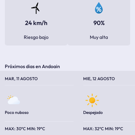
24 km/h
90%
Riesgo bajo
Muy alta
Próximos dias en Andoain
TEMPERATURA MÁXIMA
TEMPERATURA MÍNIMA
TEMPERATURA MÁXIMA
TEMPERATURA MÍNIMA
MAR, 11 AGOSTO
MIE, 12 AGOSTO
Poco nuboso
Despejado
30ºC
19ºC
32ºC
19ºC