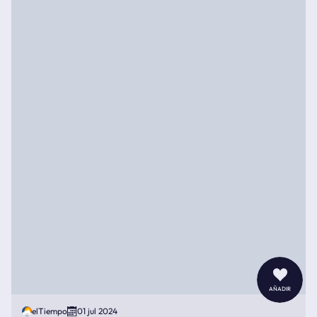
añadir
elTiempo
01 jul 2024