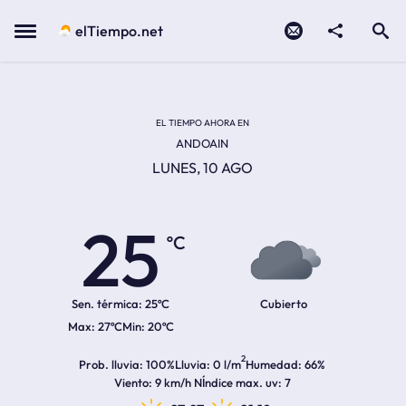
Contacto
compartir
Open search
Menu
elTiempo.net
Temperatura actual:
Temperatura máxima:
Temperatura mínima:
Hora de amanecer
Hora de anochecer
EL TIEMPO AHORA EN
ANDOAIN
LUNES, 10 AGO
25
ºC
Sen. térmica:
25ºC
Cubierto
27ºC
20ºC
2
Prob. lluvia
100%
Lluvia
0 l/m
Humedad
66%
Viento
9 km/h N
Índice max. uv
7