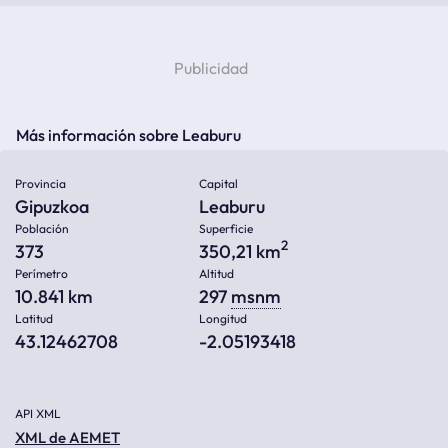
Más información sobre Leaburu
Provincia
Capital
Gipuzkoa
Leaburu
Población
Superficie
2
373
350,21 km
Perímetro
Altitud
10.841 km
297
msnm
Latitud
Longitud
43.12462708
-2.05193418
API XML
XML de AEMET