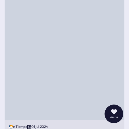
añadir
elTiempo
01 jul 2024