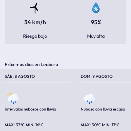
34 km/h
95%
Riesgo bajo
Muy alta
Próximos dias en Leaburu
TEMPERATURA MÁXIMA
TEMPERATURA MÍNIMA
TEMPERATURA MÁXIMA
TEMPERATURA MÍNIMA
SÁB, 8 AGOSTO
DOM, 9 AGOSTO
Intervalos nubosos con lluvia
Nuboso con lluvia escasa
33ºC
16ºC
30ºC
17ºC