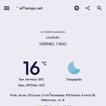
Contacto
compartir
Open search
Menu
elTiempo.net
Temperatura actual:
Temperatura máxima:
Temperatura mínima:
Hora de amanecer
Hora de anochecer
EL TIEMPO AHORA EN
LEABURU
VIERNES, 7 AGO
16
ºC
Sen. térmica:
16ºC
Despejado
29ºC
16ºC
2
Prob. lluvia
0%
Lluvia
0 l/m
Humedad
91%
Viento
4 km/h SE
Índice max. uv
8