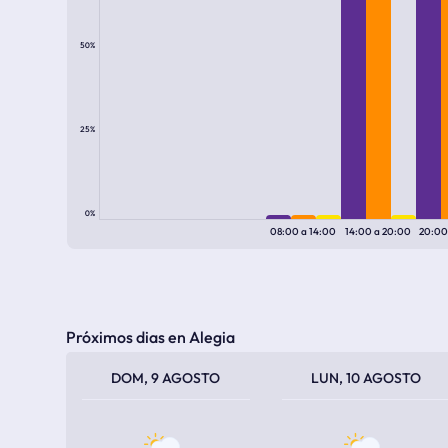
50%
25%
0%
08:00
a
14:00
14:00
a
20:00
20:0
Próximos dias en Alegia
TEMPERATURA MÁXIMA
TEMPERATURA MÍNIMA
TEMPERATURA MÁXIMA
TEMPERATURA MÍNIMA
DOM, 9 AGOSTO
LUN, 10 AGOSTO