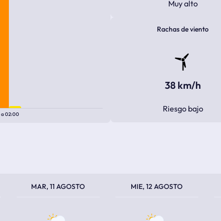
Muy alto
Rachas de viento
38 km/h
Riesgo bajo
0
a
02:00
TEMPERATURA MÁXIMA
TEMPERATURA MÍNIMA
TEMPERATURA MÁXIMA
TEMPERATURA MÍNIMA
TEM
TEM
MAR, 11 AGOSTO
MIE, 12 AGOSTO