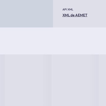
API XML
XML de AEMET