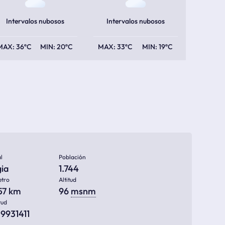
Intervalos nubosos
Intervalos nubosos
36ºC
20ºC
33ºC
19ºC
l
Población
gia
1.744
etro
Altitud
557 km
96
msnm
tud
09931411