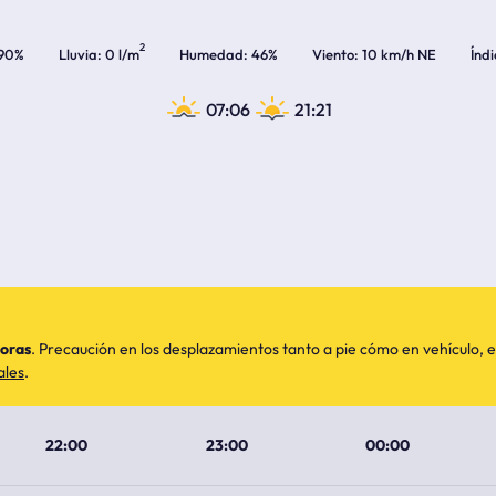
2
90%
Lluvia
0 l/m
Humedad
46%
Viento
10 km/h NE
Índ
07:06
21:21
horas
. Precaución en los desplazamientos tanto a pie cómo en vehículo
ales
.
22:00
23:00
00:00