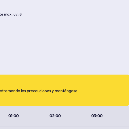
ice max. uv
8
, extremando las precauciones y manténgase
01:00
02:00
03:00