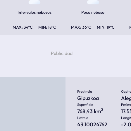
Intervalos nubosos
Poco nuboso
34ºC
18ºC
36ºC
19ºC
Provincia
Capita
Gipuzkoa
Ale
Superficie
Perím
2
768,43 km
17.
Latitud
Longi
43.10024762
-2.