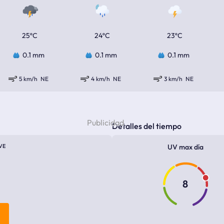
25ºC
24ºC
23ºC
0.1 mm
0.1 mm
0.1 mm
5 km/h
NE
4 km/h
NE
3 km/h
NE
Detalles del tiempo
VE
UV max día
8