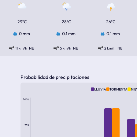
29ºC
28ºC
26ºC
0 mm
0.1 mm
0.1 mm
11 km/h
NE
5 km/h
NE
2 km/h
NE
Probabilidad de precipitaciones
LLUVIA
TORMENTA
NIE
100%
75%