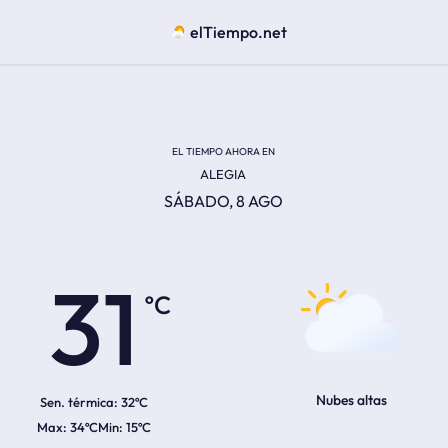
elTiempo.net
EL TIEMPO AHORA EN
ALEGIA
SÁBADO, 8 AGO
ºC
31
Nubes altas
Sen. térmica:
32ºC
34ºC
15ºC