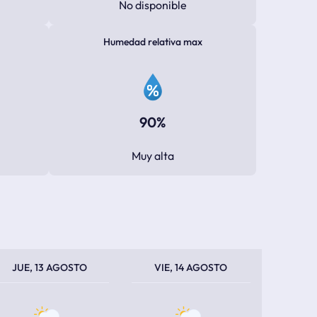
No disponible
Humedad relativa max
90%
Muy alta
PERATURA MÁXIMA
PERATURA MÍNIMA
TEMPERATURA MÁXIMA
TEMPERATURA MÍNIMA
JUE, 13 AGOSTO
VIE, 14 AGOSTO