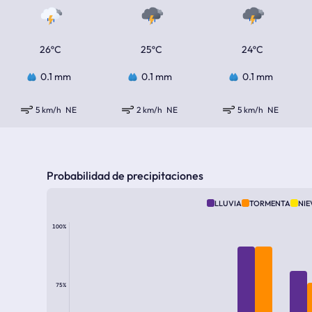
26ºC
25ºC
24ºC
0.1 mm
0.1 mm
0.1 mm
5 km/h
NE
2 km/h
NE
5 km/h
NE
Probabilidad de precipitaciones
LLUVIA
TORMENTA
NIE
100%
75%