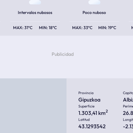
Intervalos nubosos
Poco nuboso
31ºC
18ºC
33ºC
19ºC
Provincia
Capita
Gipuzkoa
Albi
Superficie
Perím
2
1.303,41 km
26.
Latitud
Longi
43.1293542
-2.