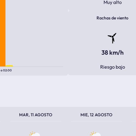
Muy alto
Rachas de viento
38 km/h
Riesgo bajo
0
a
02:00
TEMPERATURA MÁXIMA
TEMPERATURA MÍNIMA
TEMPERATURA MÁXIMA
TEMPERATURA MÍNIMA
TEM
TEM
MAR, 11 AGOSTO
MIE, 12 AGOSTO