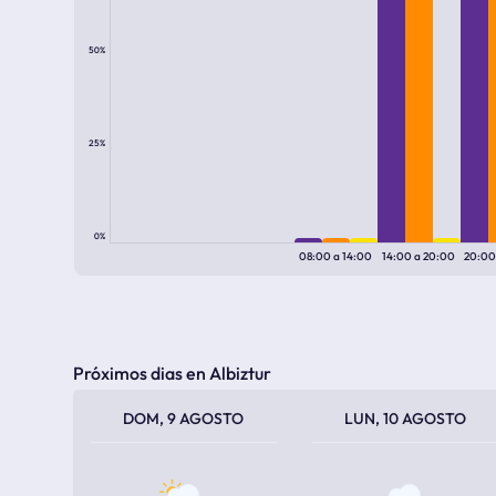
50%
25%
0%
08:00
a
14:00
14:00
a
20:00
20:0
Próximos dias en Albiztur
TEMPERATURA MÁXIMA
TEMPERATURA MÍNIMA
TEMPERATURA MÁXIMA
TEMPERATURA MÍNIMA
DOM, 9 AGOSTO
LUN, 10 AGOSTO