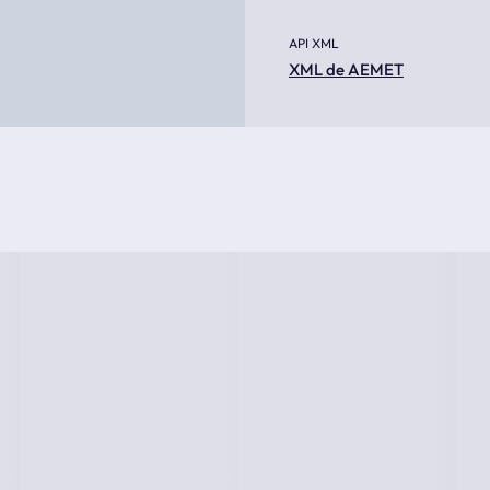
API XML
XML de AEMET