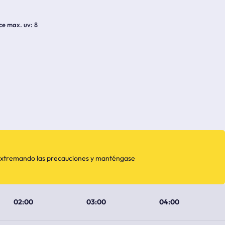
ice max. uv
8
, extremando las precauciones y manténgase
02:00
03:00
04:00