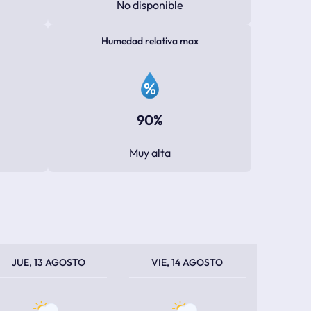
No disponible
Humedad relativa max
90%
Muy alta
PERATURA MÁXIMA
PERATURA MÍNIMA
TEMPERATURA MÁXIMA
TEMPERATURA MÍNIMA
JUE, 13 AGOSTO
VIE, 14 AGOSTO