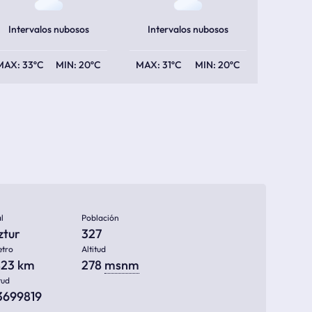
Intervalos nubosos
Intervalos nubosos
33ºC
20ºC
31ºC
20ºC
l
Población
ztur
327
etro
Altitud
823 km
278
msnm
tud
13699819