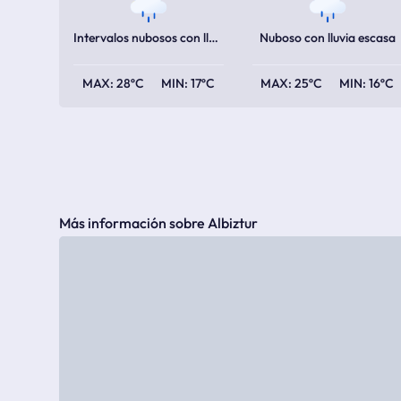
Intervalos nubosos con lluvia escasa
Nuboso con lluvia escasa
28ºC
17ºC
25ºC
16ºC
Más información sobre Albiztur