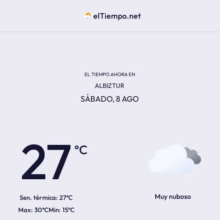
elTiempo.net
EL TIEMPO AHORA EN
ALBIZTUR
SÁBADO, 8 AGO
ºC
27
Muy nuboso
Sen. térmica:
27ºC
30ºC
15ºC