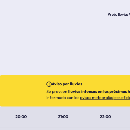
Prob. lluvia
Aviso por lluvias
Se preveen
lluvias intensas en las próximas 
informado con los
avisos meteorológicos ofici
20:00
21:00
22:00