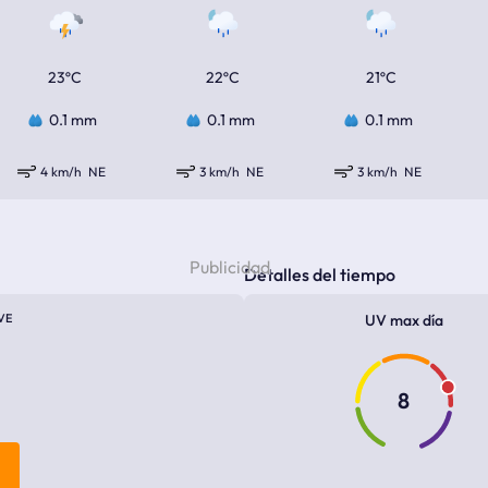
23ºC
22ºC
21ºC
0.1 mm
0.1 mm
0.1 mm
4 km/h
NE
3 km/h
NE
3 km/h
NE
Detalles del tiempo
VE
UV max día
8