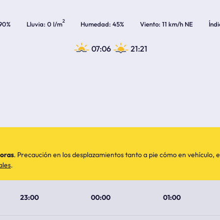
2
90%
Lluvia
0 l/m
Humedad
45%
Viento
11 km/h NE
Índ
07:06
21:21
horas
. Precaución en los desplazamientos tanto a pie cómo en vehículo
ales
.
23:00
00:00
01:00